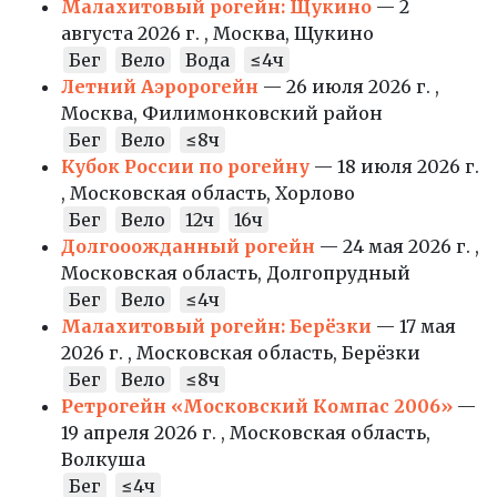
Малахитовый рогейн: Щукино
— 2
августа 2026 г. , Москва, Щукино
Бег
Вело
Вода
≤4ч
Летний Аэророгейн
— 26 июля 2026 г. ,
Москва, Филимонковский район
Бег
Вело
≤8ч
Кубок России по рогейну
— 18 июля 2026 г.
, Московская область, Хорлово
Бег
Вело
12ч
16ч
Долгооожданный рогейн
— 24 мая 2026 г. ,
Московская область, Долгопрудный
Бег
Вело
≤4ч
Малахитовый рогейн: Берёзки
— 17 мая
2026 г. , Московская область, Берёзки
Бег
Вело
≤8ч
Ретрогейн «Московский Компас 2006»
—
19 апреля 2026 г. , Московская область,
Волкуша
Бег
≤4ч