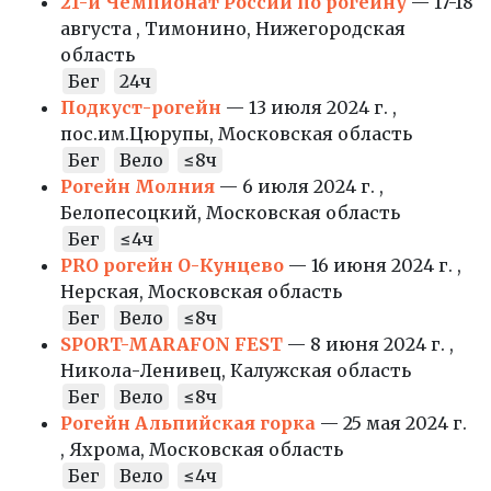
21-й Чемпионат России по рогейну
— 17-18
августа , Тимонино, Нижегородская
область
Бег
24ч
Подкуст-рогейн
— 13 июля 2024 г. ,
пос.им.Цюрупы, Московская область
Бег
Вело
≤8ч
Рогейн Молния
— 6 июля 2024 г. ,
Белопесоцкий, Московская область
Бег
≤4ч
PRO рогейн О-Кунцево
— 16 июня 2024 г. ,
Нерская, Московская область
Бег
Вело
≤8ч
SPORT-MARAFON FEST
— 8 июня 2024 г. ,
Никола-Ленивец, Калужская область
Бег
Вело
≤8ч
Рогейн Альпийская горка
— 25 мая 2024 г.
, Яхрома, Московская область
Бег
Вело
≤4ч