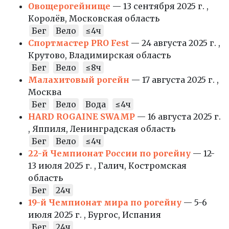
Овощерогейнище
— 13 сентября 2025 г. ,
Королёв, Московская область
Бег
Вело
≤4ч
Спортмастер PRO Fest
— 24 августа 2025 г. ,
Крутово, Владимирская область
Бег
Вело
≤8ч
Малахитовый рогейн
— 17 августа 2025 г. ,
Москва
Бег
Вело
Вода
≤4ч
HARD ROGAINE SWAMP
— 16 августа 2025 г.
, Яппиля, Ленинградская область
Бег
Вело
≤4ч
22-й Чемпионат России по рогейну
— 12-
13 июля 2025 г. , Галич, Костромская
область
Бег
24ч
19-й Чемпионат мира по рогейну
— 5-6
июля 2025 г. , Бургос, Испания
Бег
24ч