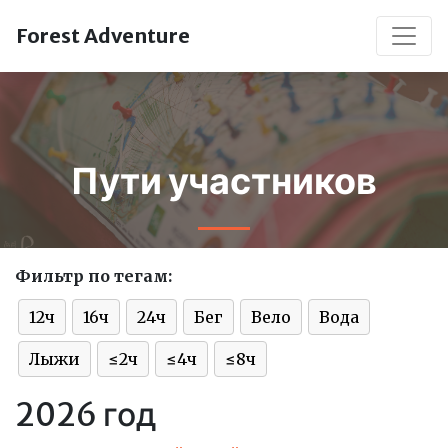
Forest Adventure
Пути участников
Фильтр по тегам:
12ч
16ч
24ч
Бег
Вело
Вода
Лыжи
≤2ч
≤4ч
≤8ч
2026 год