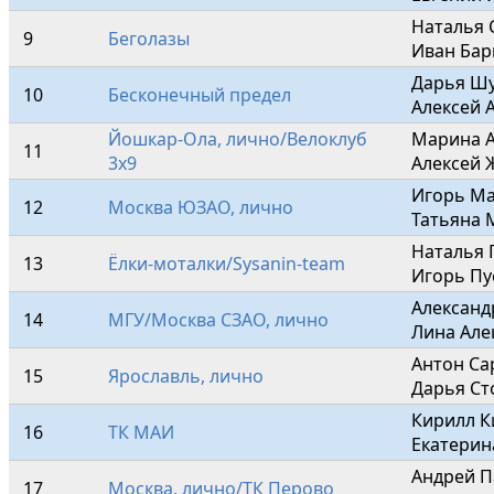
Наталья 
9
Беголазы
Иван Бар
Дарья Шу
10
Бесконечный предел
Алексей 
Йошкар-Ола, лично/Велоклуб 
Марина А
11
3х9
Алексей 
Игорь Ма
12
Москва ЮЗАО, лично
Татьяна 
Наталья 
13
Ёлки-моталки/Sysanin-team
Игорь Пу
Александ
14
МГУ/Москва СЗАО, лично
Лина Але
Антон Са
15
Ярославль, лично
Дарья Ст
Кирилл Ки
16
ТК МАИ
Екатерин
Андрей П
17
Москва, лично/ТК Перово