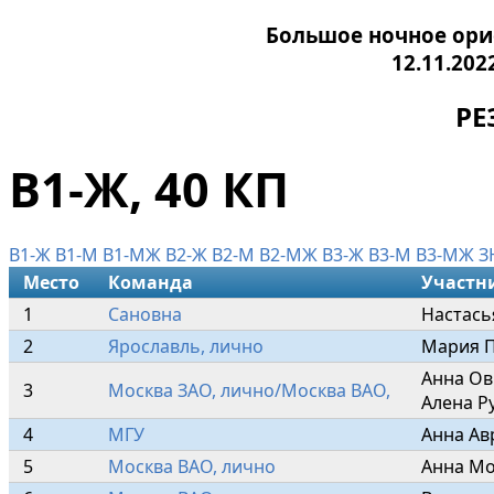
Большое ночное ори
12.11.20
РЕ
В1-Ж, 40 КП
В1-Ж
В1-М
В1-МЖ
В2-Ж
В2-М
В2-МЖ
В3-Ж
В3-М
В3-МЖ
З
Место
Команда
Участн
1
Сановна
Настась
2
Ярославль, лично
Мария П
Анна Ов
3
Москва ЗАО, лично/Москва ВАО, 
Алена Р
4
МГУ
Анна Ав
5
Москва ВАО, лично
Анна Мо