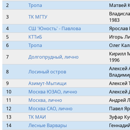
2
Тропа
Матвей 
Владисла
3
ТК МГТУ
1983
4
СШ 'Юность' - Павлова
Ярослав 
5
КТТиБ
Игорь Ли
6
Тропа
Олег Кал
Кирилл 
7
Долгопрудный, лично
1996
Алексей 
8
Лосиный остров
Владими
9
Азимут-Мытищи
Алексей 
10
Москва ЮЗАО, лично
Алексей 
11
Москва, лично
Андрей Л
12
Москва САО, лично
Павел Яр
13
ТК МАИ
Зуфар Ку
14
Лесные Варвары
Геннади