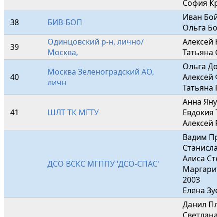
София К
Иван Бой
38
БИВ-БОП
Ольга Б
Одинцовский р-н, лично/
Алексей 
39
Москва,
Татьяна 
Ольга До
Москва Зеленоградский АО, 
40
Алексей 
личн
Татьяна
Анна Яну
41
ШЛТ ТК МГТУ
Евдокия 
Алексей 
Вадим Пр
Станисла
Алиса Ст
ДСО ВСКС МГППУ 'ДСО-СПАС'
Маргари
2003

Елена Зу
Данил Пл
Светлана