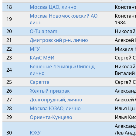
18
Москва ЦАО, лично
Констант
Москва Новомосковский АО, 
Констант
19
личн
1984
20
O-Tula team
Николай
21
Дмитровский р-н, лично
Алексей
22
МГУ
Михаил 
23
КАиС МЭИ
Сергей 
Бешеные Ленивцы/Липецк, 
Николай 
24
лично
Виталий
25
Сарепта
Сергей 
26
Жёлтый призрак
Александ
27
Долгопрудный, лично
Алексей 
28
Москва ЮЗАО, лично
Илья Цы
29
Ориента-Кунцево
Илья Кис
Александ
30
ЮХУ
Лев Андр