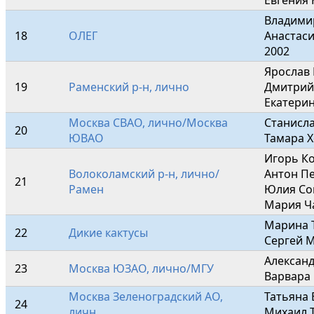
Владими
18
ОЛЕГ
Анастаси
2002
Ярослав 
19
Раменский р-н, лично
Дмитрий 
Екатерин
Москва СВАО, лично/Москва 
Станисла
20
ЮВАО
Тамара Х
Игорь Ко
Волоколамский р-н, лично/
Антон Пе
21
Рамен
Юлия Сок
Мария Ч
Марина Т
22
Дикие кактусы
Сергей 
Александ
23
Москва ЮЗАО, лично/МГУ
Варвара
Москва Зеленоградский АО, 
Татьяна 
24
личн
Михаил 