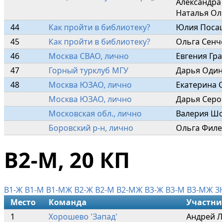
Александра
Наталья Ол
44
Как пройти в библиотеку?
Юлия Поса
45
Как пройти в библиотеку?
Ольга Сенч
46
Москва СВАО, лично
Евгения Гр
47
Горный турклуб МГУ
Дарья Один
48
Москва ЮЗАО, лично
Екатерина 
Москва ЮЗАО, лично
Дарья Серо
Московская обл., лично
Валерия Шо
Боровский р-н, лично
Ольга Филе
В2-М, 20 КП
В1-Ж
В1-М
В1-МЖ
В2-Ж
В2-М
В2-МЖ
В3-Ж
В3-М
В3-МЖ
З
Место
Команда
Участн
1
Хорошево 'Запад'
Андрей Л