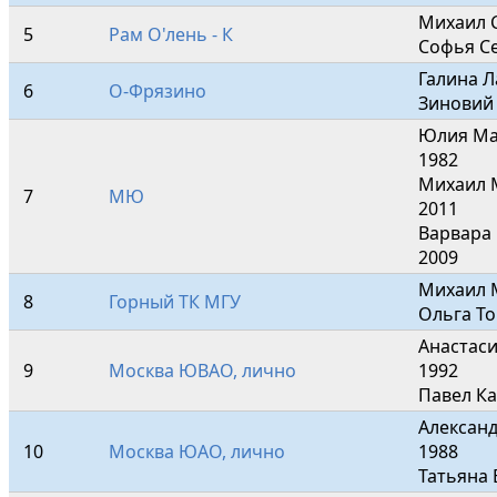
Михаил С
5
Рам О'лень - К
Софья С
Галина Л
6
О-Фрязино
Зиновий
Юлия Ма
1982

Михаил 
7
МЮ
2011

Варвара
2009
Михаил М
8
Горный ТК МГУ
Ольга То
Анастаси
9
Москва ЮВАО, лично
1992

Павел К
Александ
10
Москва ЮАО, лично
1988

Татьяна 