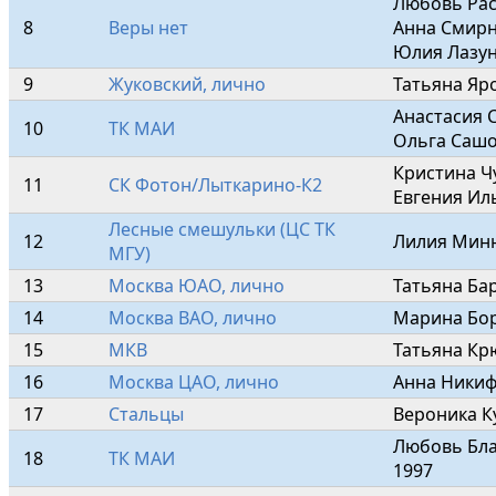
Любовь Рас
8
Веры нет
Анна Смирн
Юлия Лазун
9
Жуковский, лично
Татьяна Яр
Анастасия 
10
ТК МАИ
Ольга Сашо
Кристина Ч
11
СК Фотон/Лыткарино-К2
Евгения Ил
Лесные смешульки (ЦС ТК 
12
Лилия Минн
МГУ)
13
Москва ЮАО, лично
Татьяна Ба
14
Москва ВАО, лично
Марина Бор
15
МКВ
Татьяна Кр
16
Москва ЦАО, лично
Анна Никиф
17
Стальцы
Вероника К
Любовь Бла
18
ТК МАИ
1997