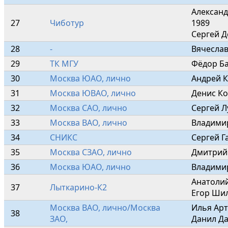
Александ
27
Чиботур
1989

Сергей Д
28
-
Вячеслав
29
ТК МГУ
Фёдор Ба
30
Москва ЮАО, лично
Андрей К
31
Москва ЮВАО, лично
Денис Ко
32
Москва САО, лично
Сергей Л
33
Москва ВАО, лично
Владими
34
СНИКС
Сергей Г
35
Москва СЗАО, лично
Дмитрий
36
Москва ЮАО, лично
Владими
Анатолий
37
Лыткарино-К2
Егор Шил
Москва ВАО, лично/Москва 
Илья Арт
38
ЗАО, 
Данил Да