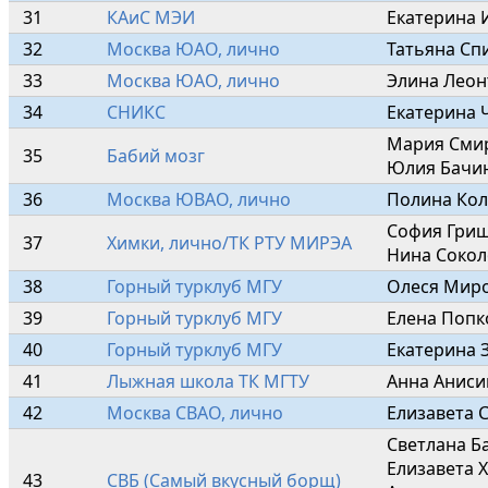
31
КАиС МЭИ
Екатерина 
32
Москва ЮАО, лично
Татьяна Сп
33
Москва ЮАО, лично
Элина Леон
34
СНИКС
Екатерина 
Мария Смир
35
Бабий мозг
Юлия Бачин
36
Москва ЮВАО, лично
Полина Кол
София Гриш
37
Химки, лично/ТК РТУ МИРЭА
Нина Сокол
38
Горный турклуб МГУ
Олеся Миро
39
Горный турклуб МГУ
Елена Попк
40
Горный турклуб МГУ
Екатерина 
41
Лыжная школа ТК МГТУ
Анна Аниси
42
Москва СВАО, лично
Елизавета 
Светлана Ба
Елизавета Х
43
СВБ (Самый вкусный борщ)