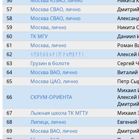
56
Москва ЮЗАО, лично
Никита 
57
Москва СВАО, лично
Дмитрий
58
Москва СВАО, лично
Алексан
59
Москва, лично
Никита С
60
ТК МГУ
Даниил 
61
Москва, лично
Роман В
62
ᚾᛖᚺᚢᚺᚱᛟᚹᛁᛖ ᚹᛟᛗᛒᚨᛏᛁ
Алексей
63
Грузин в болоте
Сергей 
64
Москва ВАО, лично
Виталий 
65
Москва ЦАО, лично
Петр Сы
Михаил И
66
СКРУМ-ОРИЕНТА
Алексей 
Дмитрий
67
Лыжная школа ТК МГТУ
Михаил 
68
Липецк, лично
Евгений 
69
Москва ВАО, лично
Дмитрий