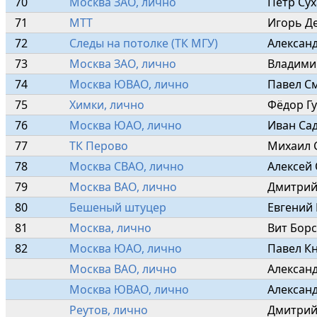
70
Москва ЗАО, лично
Петр Сух
71
МТТ
Игорь Д
72
Следы на потолке (ТК МГУ)
Александ
73
Москва ЗАО, лично
Владими
74
Москва ЮВАО, лично
Павел С
75
Химки, лично
Фёдор Г
76
Москва ЮАО, лично
Иван Са
77
ТК Перово
Михаил 
78
Москва СВАО, лично
Алексей
79
Москва ВАО, лично
Дмитрий
80
Бешеный штуцер
Евгений
81
Москва, лично
Вит Борс
82
Москва ЮАО, лично
Павел К
Москва ВАО, лично
Алексан
Москва ЮВАО, лично
Александ
Реутов, лично
Дмитрий