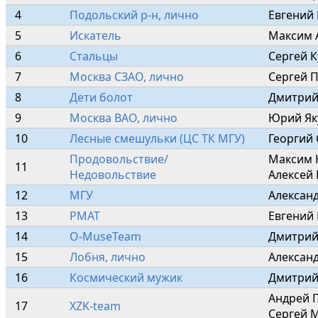
4
Подольский р-н, лично
Евгений 
5
Искатель
Максим 
6
Стальцы
Сергей К
7
Москва СЗАО, лично
Сергей П
8
Дети болот
Дмитрий
9
Москва ВАО, лично
Юрий Як
10
Лесные смешульки (ЦС ТК МГУ)
Георгий 
Продовольствие/
Максим 
11
Недовольствие
Алексей
12
МГУ
Алексан
13
РМАТ
Евгений 
14
O-MuseTeam
Дмитрий
15
Лобня, лично
Александ
16
Космический мужик
Дмитрий
Андрей Г
17
XZK-team
Сергей 