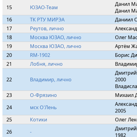
Данил Ма
15
ЮЗАО-Теам
Данил Ма
16
ТК РТУ МИРЭА
Даниил 
17
Реутов, лично
Алексан
18
Москва ЮЗАО, лично
Олег Мас
19
Москва ЮЗАО, лично
Артём Жа
20
RM-1902
Борис Д
21
Лобня, лично
Владими
Дмитрий 
22
Владимир, лично
2000

Владисл
23
О-Фрязино
Михаил 
Александ
24
мск О'Лень
2005
25
Котики
Олег Лек
Дмитрий
26
-
1982