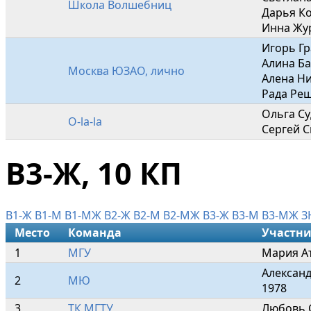
Школа Волшебниц
Дарья Ко
Инна Жу
Игорь Гр
Алина Ба
Москва ЮЗАО, лично
Алена Ни
Рада Ре
Ольга Су
O-la-la
Сергей 
В3-Ж, 10 КП
В1-Ж
В1-М
В1-МЖ
В2-Ж
В2-М
В2-МЖ
В3-Ж
В3-М
В3-МЖ
З
Место
Команда
Участн
1
МГУ
Мария А
Александ
2
МЮ
1978
3
ТК МГТУ
Любовь 