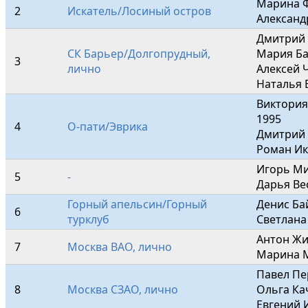
Марина Ф
2
Искатель/Лосиный остров
Александ
Дмитрий 
СК Барьер/Долгопрудный, 
Мария Ба
3
лично
Алексей 
Наталья 
Виктория
1995

4
О-пати/Эврика
Дмитрий 
Роман Ик
Игорь Ми
5
-
Дарья Ве
Горный апельсин/Горный 
Денис Бай
6
турклуб
Светлана
Антон Жи
7
Москва ВАО, лично
Марина М
Павел Пе
8
Москва СЗАО, лично
Ольга Ка
Евгений 