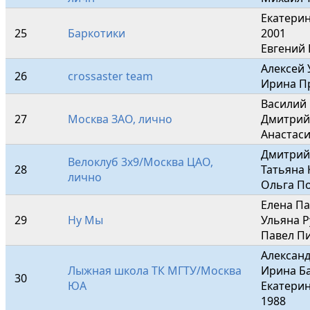
Екатерин
25
Баркотики
2001

Евгений 
Алексей 
26
crossaster team
Ирина П
Василий 
27
Москва ЗАО, лично
Дмитрий 
Анастаси
Дмитрий 
Велоклуб 3х9/Москва ЦАО, 
28
Татьяна 
лично
Ольга По
Елена Па
29
Ну Мы
Ульяна Р
Павел Пи
Александ
Лыжная школа ТК МГТУ/Москва 
Ирина Ба
30
ЮА
Екатери
1988