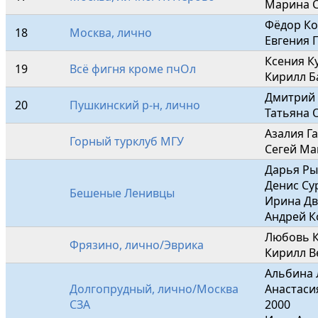
Марина С
Фёдор Ко
18
Москва, лично
Евгения 
Ксения К
19
Всё фигня кроме пчОл
Кирилл Б
Дмитрий 
20
Пушкинский р-н, лично
Татьяна 
Азалия Га
Горный турклуб МГУ
Сегей Ма
Дарья Ры
Денис Су
Бешеные Ленивцы
Ирина Дв
Андрей К
Любовь К
Фрязино, лично/Эврика
Кирилл В
Альбина 
Долгопрудный, лично/Москва 
Анастаси
СЗА
2000
