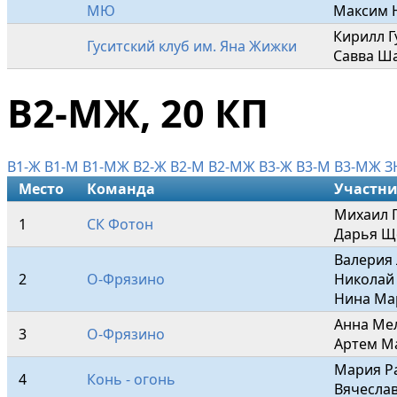
МЮ
Максим 
Кирилл Гу
Гуситский клуб им. Яна Жижки
Савва Ша
В2-МЖ, 20 КП
В1-Ж
В1-М
В1-МЖ
В2-Ж
В2-М
В2-МЖ
В3-Ж
В3-М
В3-МЖ
З
Место
Команда
Участн
Михaил Г
1
СК Фотон
Дарья Щ
Валерия 
2
О-Фрязино
Николай 
Нина Ма
Анна Мел
3
О-Фрязино
Артем М
Мария Ра
4
Конь - огонь
Вячеслав