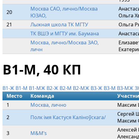
Москва САО, лично/Москва 
Анастас
20
ЮЗАО,
Ольга Х
21
Лыжная школа ТК МГТУ
Ольга Р
ТК ВШЭ и МГТУ им. Баумана
Анастас
Москва, лично/Москва ЗАО, 
Елизаве
личн
Екатери
В1-М, 40 КП
В1-Ж
В1-М
В1-МЖ
В2-Ж
В2-М
В2-МЖ
В3-Ж
В3-М
В3-МЖ
З
Место
Команда
Участн
1
Москва, лично
Максим 
Сергей Ш
2
Полк iмя Кастуся Каліноўскага/
Максим 
Алексей 
3
M&M’s
Алексан