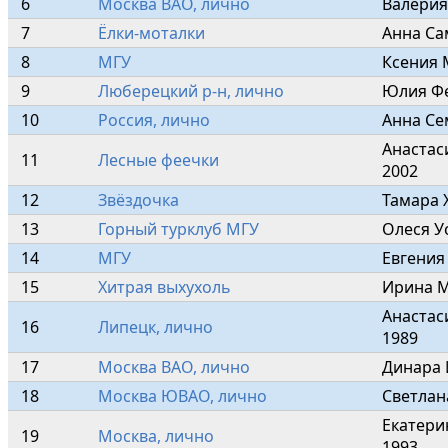
6
Москва ВАО, лично
Валерия
7
Ёлки-моталки
Анна Са
8
МГУ
Ксения 
9
Люберецкий р-н, лично
Юлия Фе
10
Россия, лично
Анна Се
Анастас
11
Лесные феечки
2002
12
Звёздочка
Тамара 
13
Горный турклуб МГУ
Олеся У
14
МГУ
Евгения
15
Хитрая выхухоль
Ирина М
Анастас
16
Липецк, лично
1989
17
Москва ВАО, лично
Динара 
18
Москва ЮВАО, лично
Светлан
Екатери
19
Москва, лично
1993