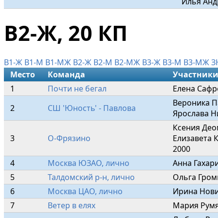
Илья Анд
В2-Ж, 20 КП
В1-Ж
В1-М
В1-МЖ
В2-Ж
В2-М
В2-МЖ
В3-Ж
В3-М
В3-МЖ
З
Место
Команда
Участник
1
Почти не бегал
Елена Сафр
Вероника П
2
СШ 'Юность' - Павлова
Ярослава Н
Ксения Део
3
О-Фрязино
Елизавета 
2000
4
Москва ЮЗАО, лично
Анна Гахар
5
Талдомский р-н, лично
Ольга Гром
6
Москва ЦАО, лично
Ирина Нови
7
Ветер в елях
Мария Румя