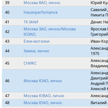
39
Москва ВАО, лично
Юрий Ку
Савелий 
40
Hasanperfomance
Никита П
41
ТК МАИ
Денис Не
Москва ЗАО, лично/Москва 
Ярослав 
42
ЮЗАО,
Григори
43
Ёлки-моталки
Иван Кор
Алексан
44
Химки, лично
1975
Александ
45
СНИКС
Владими
Александ
Дмитрий 
46
Москва ЮАО, лично
Андрей П
Алексей 
47
Москва ЮВАО, лично
Александ
48
Москва ЮАО, лично
Виталий 