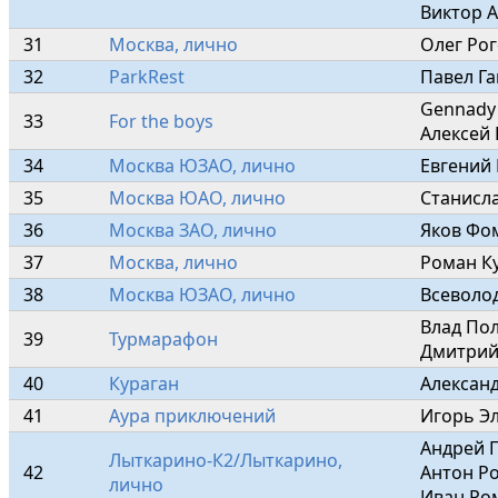
Виктор А
31
Москва, лично
Олег Рог
32
ParkRest
Павел Га
Gennady 
33
For the boys
Алексей 
34
Москва ЮЗАО, лично
Евгений
35
Москва ЮАО, лично
Станисл
36
Москва ЗАО, лично
Яков Фо
37
Москва, лично
Роман К
38
Москва ЮЗАО, лично
Всеволо
Влад Пол
39
Турмарафон
Дмитрий
40
Кураган
Алексан
41
Аура приключений
Игорь Э
Андрей П
Лыткарино-К2/Лыткарино, 
42
Антон Ро
лично
Иван Ро