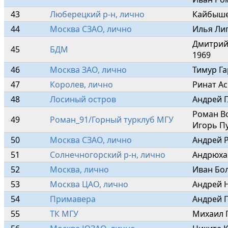
43
Люберецкий р-н, лично
Кайбыше
44
Москва СЗАО, лично
Илья Ли
Дмитрий
45
БДМ
1969
46
Москва ЗАО, лично
Тимур Г
47
Королев, лично
Ринат Ас
48
Лосиный остров
Андрей Г
Роман В
49
Роман_91/Горный турклуб МГУ
Игорь П
50
Москва СЗАО, лично
Андрей 
51
Солнечногорский р-н, лично
Андрюха
52
Москва, лично
Иван Бо
53
Москва ЦАО, лично
Андрей 
54
Примавера
Андрей 
55
ТК МГУ
Михаил 