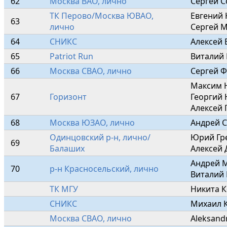
62
Москва ВАО, лично
Сергей С
ТК Перово/Москва ЮВАО, 
Евгений 
63
лично
Сергей М
64
СНИКС
Алексей 
65
Patriot Run
Виталий
66
Москва СВАО, лично
Сергей 
Максим Н
67
Горизонт
Георгий 
Алексей 
68
Москва ЮЗАО, лично
Андрей С
Одинцовский р-н, лично/
Юрий Гре
69
Балаших
Алексей 
Андрей М
70
р-н Красносельский, лично
Виталий 
ТК МГУ
Никита К
СНИКС
Михаил К
Москва СВАО, лично
Aleksand