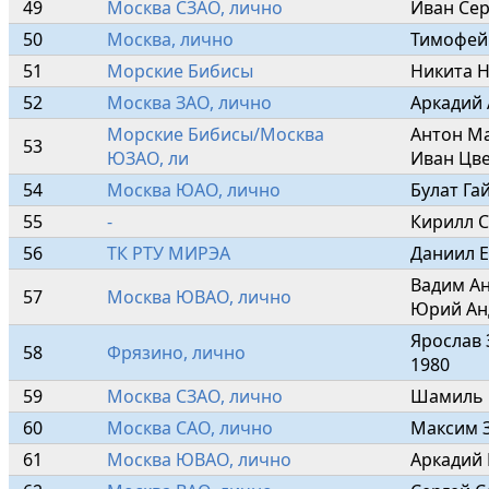
49
Москва СЗАО, лично
Иван Сер
50
Москва, лично
Тимофей
51
Морские Бибисы
Никита Н
52
Москва ЗАО, лично
Аркадий 
Морские Бибисы/Москва 
Антон Ма
53
ЮЗАО, ли
Иван Цве
54
Москва ЮАО, лично
Булат Га
55
-
Кирилл С
56
ТК РТУ МИРЭА
Даниил Е
Вадим Ан
57
Москва ЮВАО, лично
Юрий Ан
Ярослав 
58
Фрязино, лично
1980
59
Москва СЗАО, лично
Шамиль 
60
Москва САО, лично
Максим З
61
Москва ЮВАО, лично
Аркадий 