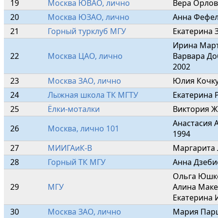
19
Москва ЮВАО, лично
Вера Орлов
20
Москва ЮЗАО, лично
Анна Фефел
21
Горный турклуб МГУ
Екатерина 
Ирина Март
22
Москва ЦАО, лично
Варвара До
2002
23
Москва ЗАО, лично
Юлия Кочку
24
Лыжная школа ТК МГТУ
Екатерина 
25
Ёлки-моталки
Виктория Ж
Анастасия 
26
Москва, лично 101
1994
27
МИИГАиК-В
Маргарита 
28
Горный ТК МГУ
Анна Дзеби
Ольга Юшко
29
МГУ
Алина Макее
Екатерина 
30
Москва ЗАО, лично
Мария Пар