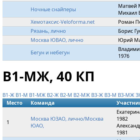
Матвей М
Ночные снайперы
Михаил 
Хемотаксис-Veloforma.net
Роман П
Рязань, лично
Борис Гу
Москва ЮВАО, лично
Юрий Ма
Владими
Бегун и небегун
1976
В1-МЖ, 40 КП
В1-Ж
В1-М
В1-МЖ
В2-Ж
В2-М
В2-МЖ
В3-Ж
В3-М
В3-МЖ
З
Место
Команда
Участни
Екатерин
Москва ЮЗАО, лично/Москва 
1982

1
ЮАО,
Александ
1981