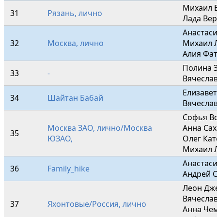
Михаил Е
31
Рязань, лично
Лада Вер
Анастаси
32
Москва, лично
Михаил 
Алия Фат
Полина З
33
-
Вячеслав
Елизавет
34
Шайтан Бабай
Вячеслав
Софья Во
Москва ЗАО, лично/Москва 
Анна Сах
35
ЮЗАО,
Олег Кат
Михаил 
Анастаси
36
Family_hike
Андрей 
Леон Дже
Вячеслав
37
Яхонтовые/Россия, лично
Анна Чем