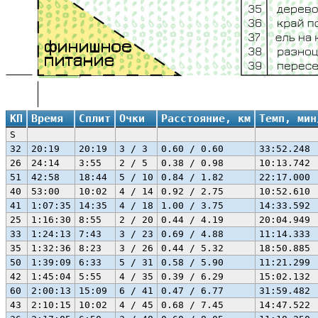
КП
Время
Сплит
Очки
Расстояние, км
Темп, мин
S
32
20:19
20:19
3 / 3
0.60 / 0.60
33:52.248
26
24:14
3:55
2 / 5
0.38 / 0.98
10:13.742
51
42:58
18:44
5 / 10
0.84 / 1.82
22:17.000
40
53:00
10:02
4 / 14
0.92 / 2.75
10:52.610
41
1:07:35
14:35
4 / 18
1.00 / 3.75
14:33.592
25
1:16:30
8:55
2 / 20
0.44 / 4.19
20:04.949
33
1:24:13
7:43
3 / 23
0.69 / 4.88
11:14.333
35
1:32:36
8:23
3 / 26
0.44 / 5.32
18:50.885
50
1:39:09
6:33
5 / 31
0.58 / 5.90
11:21.299
42
1:45:04
5:55
4 / 35
0.39 / 6.29
15:02.132
60
2:00:13
15:09
6 / 41
0.47 / 6.77
31:59.482
43
2:10:15
10:02
4 / 45
0.68 / 7.45
14:47.522