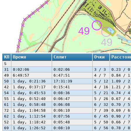
КП
Время
Сплит
Очки
Расстоя
S
31
0:02:06
0:02:06
3 / 3
0.23 / 0
49
6:49:57
6:47:51
4 / 7
0.84 / 1
50
1 day, 0:21:36
17:31:39
5 / 12
1.09 / 2
42
1 day, 0:37:17
0:15:41
4 / 16
1.21 / 3
54
1 day, 0:45:53
0:08:36
5 / 21
0.74 / 4
55
1 day, 0:52:40
0:06:47
5 / 26
0.67 / 4
61
1 day, 0:58:48
0:06:08
6 / 32
0.70 / 5
72
1 day, 1:04:58
0:06:10
7 / 39
0.69 / 6
62
1 day, 1:12:54
0:07:56
6 / 45
0.90 / 7
52
1 day, 1:18:42
0:05:48
5 / 50
0.66 / 7
69
1 day, 1:26:52
0:08:10
6 / 56
0.78 / 8