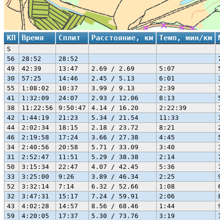
КП
Время
Сплит
Расстояние, км
Темп, мин/км
S
56
28:52
28:52
49
42:39
13:47
2.69 / 2.69
5:07
30
57:25
14:46
2.45 / 5.13
6:01
55
1:08:02
10:37
3.99 / 9.13
2:39
41
1:32:09
24:07
2.93 / 12.06
8:13
38
11:22:56
9:50:47
4.14 / 16.20
2:22:39
42
1:44:19
21:23
5.34 / 21.54
11:33
44
2:02:34
18:15
2.18 / 23.72
8:21
46
2:19:58
17:24
3.66 / 27.38
4:45
34
2:40:56
20:58
5.71 / 33.09
3:40
31
2:52:47
11:51
5.29 / 38.38
2:14
50
3:15:34
22:47
4.07 / 42.45
5:36
33
3:25:00
9:26
3.89 / 46.34
2:25
52
3:32:14
7:14
6.32 / 52.66
1:08
32
3:47:31
15:17
7.24 / 59.91
2:06
43
4:02:28
14:57
8.56 / 68.46
1:44
59
4:20:05
17:37
5.30 / 73.76
3:19