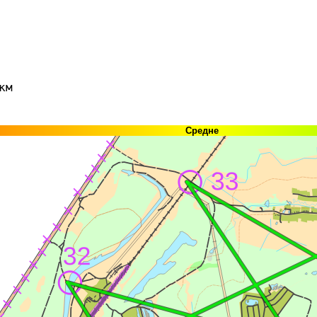
км
Средне