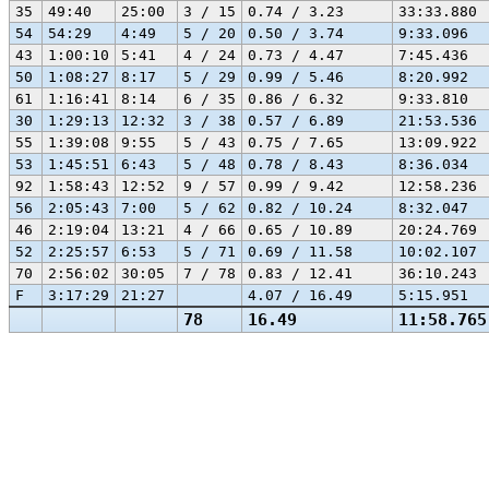
35
49:40
25:00
3 / 15
0.74 / 3.23
33:33.880
54
54:29
4:49
5 / 20
0.50 / 3.74
9:33.096
43
1:00:10
5:41
4 / 24
0.73 / 4.47
7:45.436
50
1:08:27
8:17
5 / 29
0.99 / 5.46
8:20.992
61
1:16:41
8:14
6 / 35
0.86 / 6.32
9:33.810
30
1:29:13
12:32
3 / 38
0.57 / 6.89
21:53.536
55
1:39:08
9:55
5 / 43
0.75 / 7.65
13:09.922
53
1:45:51
6:43
5 / 48
0.78 / 8.43
8:36.034
92
1:58:43
12:52
9 / 57
0.99 / 9.42
12:58.236
56
2:05:43
7:00
5 / 62
0.82 / 10.24
8:32.047
46
2:19:04
13:21
4 / 66
0.65 / 10.89
20:24.769
52
2:25:57
6:53
5 / 71
0.69 / 11.58
10:02.107
70
2:56:02
30:05
7 / 78
0.83 / 12.41
36:10.243
F
3:17:29
21:27
4.07 / 16.49
5:15.951
78
16.49
11:58.765