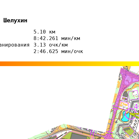
 Шелухин
5.10 км
8:42.261 мин/км
анирования
3.13 очк/км
2:46.625 мин/очк