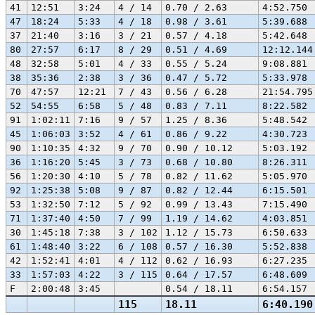
41
12:51
3:24
4 / 14
0.70 / 2.63
4:52.750
47
18:24
5:33
4 / 18
0.98 / 3.61
5:39.688
37
21:40
3:16
3 / 21
0.57 / 4.18
5:42.648
80
27:57
6:17
8 / 29
0.51 / 4.69
12:12.144
48
32:58
5:01
4 / 33
0.55 / 5.24
9:08.881
38
35:36
2:38
3 / 36
0.47 / 5.72
5:33.978
70
47:57
12:21
7 / 43
0.56 / 6.28
21:54.795
52
54:55
6:58
5 / 48
0.83 / 7.11
8:22.582
91
1:02:11
7:16
9 / 57
1.25 / 8.36
5:48.542
45
1:06:03
3:52
4 / 61
0.86 / 9.22
4:30.723
90
1:10:35
4:32
9 / 70
0.90 / 10.12
5:03.192
36
1:16:20
5:45
3 / 73
0.68 / 10.80
8:26.311
56
1:20:30
4:10
5 / 78
0.82 / 11.62
5:05.970
92
1:25:38
5:08
9 / 87
0.82 / 12.44
6:15.501
53
1:32:50
7:12
5 / 92
0.99 / 13.43
7:15.490
71
1:37:40
4:50
7 / 99
1.19 / 14.62
4:03.851
30
1:45:18
7:38
3 / 102
1.12 / 15.73
6:50.633
61
1:48:40
3:22
6 / 108
0.57 / 16.30
5:52.838
42
1:52:41
4:01
4 / 112
0.62 / 16.93
6:27.235
33
1:57:03
4:22
3 / 115
0.64 / 17.57
6:48.609
F
2:00:48
3:45
0.54 / 18.11
6:54.157
115
18.11
6:40.190