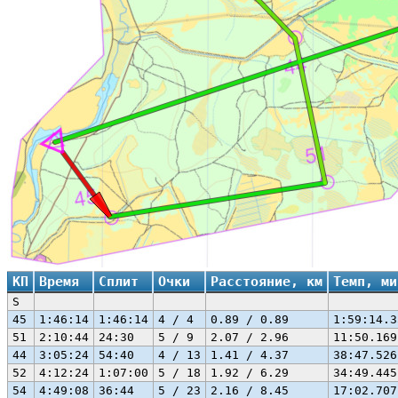
КП
Время
Сплит
Очки
Расстояние, км
Темп, ми
S
45
1:46:14
1:46:14
4 / 4
0.89 / 0.89
1:59:14.3
51
2:10:44
24:30
5 / 9
2.07 / 2.96
11:50.169
44
3:05:24
54:40
4 / 13
1.41 / 4.37
38:47.526
52
4:12:24
1:07:00
5 / 18
1.92 / 6.29
34:49.445
54
4:49:08
36:44
5 / 23
2.16 / 8.45
17:02.707