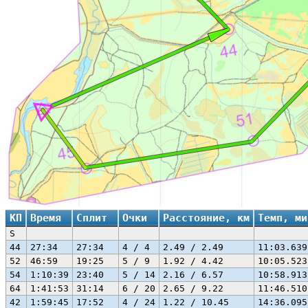
КП
Время
Сплит
Очки
Расстояние, км
Темп, ми
S
44
27:34
27:34
4 / 4
2.49 / 2.49
11:03.639
52
46:59
19:25
5 / 9
1.92 / 4.42
10:05.523
54
1:10:39
23:40
5 / 14
2.16 / 6.57
10:58.913
64
1:41:53
31:14
6 / 20
2.65 / 9.22
11:46.510
42
1:59:45
17:52
4 / 24
1.22 / 10.45
14:36.095