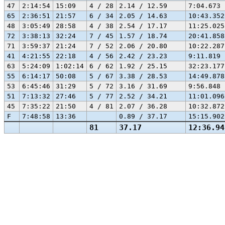
47
2:14:54
15:09
4 / 28
2.14 / 12.59
7:04.673
65
2:36:51
21:57
6 / 34
2.05 / 14.63
10:43.352
48
3:05:49
28:58
4 / 38
2.54 / 17.17
11:25.025
72
3:38:13
32:24
7 / 45
1.57 / 18.74
20:41.858
71
3:59:37
21:24
7 / 52
2.06 / 20.80
10:22.287
41
4:21:55
22:18
4 / 56
2.42 / 23.23
9:11.819
63
5:24:09
1:02:14
6 / 62
1.92 / 25.15
32:23.177
55
6:14:17
50:08
5 / 67
3.38 / 28.53
14:49.878
53
6:45:46
31:29
5 / 72
3.16 / 31.69
9:56.848
51
7:13:32
27:46
5 / 77
2.52 / 34.21
11:01.096
45
7:35:22
21:50
4 / 81
2.07 / 36.28
10:32.872
F
7:48:58
13:36
0.89 / 37.17
15:15.902
81
37.17
12:36.94