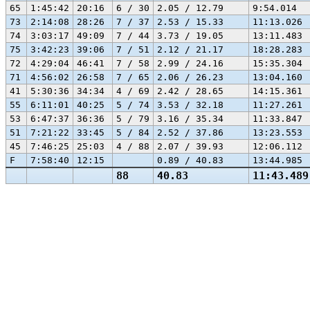
65
1:45:42
20:16
6 / 30
2.05 / 12.79
9:54.014
73
2:14:08
28:26
7 / 37
2.53 / 15.33
11:13.026
74
3:03:17
49:09
7 / 44
3.73 / 19.05
13:11.483
75
3:42:23
39:06
7 / 51
2.12 / 21.17
18:28.283
72
4:29:04
46:41
7 / 58
2.99 / 24.16
15:35.304
71
4:56:02
26:58
7 / 65
2.06 / 26.23
13:04.160
41
5:30:36
34:34
4 / 69
2.42 / 28.65
14:15.361
55
6:11:01
40:25
5 / 74
3.53 / 32.18
11:27.261
53
6:47:37
36:36
5 / 79
3.16 / 35.34
11:33.847
51
7:21:22
33:45
5 / 84
2.52 / 37.86
13:23.553
45
7:46:25
25:03
4 / 88
2.07 / 39.93
12:06.112
F
7:58:40
12:15
0.89 / 40.83
13:44.985
88
40.83
11:43.489