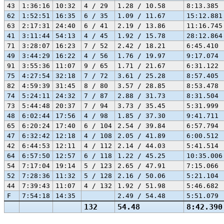
43
1:36:16
10:32
4 / 29
1.28 / 10.58
8:13.385
62
1:52:51
16:35
6 / 35
1.09 / 11.67
15:12.881
63
2:17:31
24:40
6 / 41
2.19 / 13.86
11:16.745
41
3:11:44
54:13
4 / 45
1.92 / 15.78
28:12.864
71
3:28:07
16:23
7 / 52
2.42 / 18.21
6:45.410
49
3:44:29
16:22
4 / 56
1.76 / 19.97
9:17.074
91
3:55:36
11:07
9 / 65
1.71 / 21.67
6:31.122
75
4:27:54
32:18
7 / 72
3.61 / 25.28
8:57.405
82
4:59:39
31:45
8 / 80
3.57 / 28.85
8:53.478
74
5:24:11
24:32
7 / 87
2.88 / 31.73
8:31.504
73
5:44:48
20:37
7 / 94
3.73 / 35.45
5:31.999
48
6:02:44
17:56
4 / 98
1.85 / 37.30
9:41.711
65
6:20:24
17:40
6 / 104
2.54 / 39.84
6:57.794
47
6:32:42
12:18
4 / 108
2.05 / 41.89
6:00.512
42
6:44:53
12:11
4 / 112
2.14 / 44.03
5:41.514
64
6:57:50
12:57
6 / 118
1.22 / 45.25
10:35.006
54
7:17:04
19:14
5 / 123
2.65 / 47.91
7:15.066
52
7:28:36
11:32
5 / 128
2.16 / 50.06
5:21.104
44
7:39:43
11:07
4 / 132
1.92 / 51.98
5:46.682
F
7:54:18
14:35
2.49 / 54.48
5:51.079
132
54.48
8:42.390