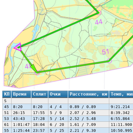
КП
Время
Сплит
Очки
Расстояние, км
Темп, ми
S
45
8:20
8:20
4 / 4
0.89 / 0.89
9:21.214
51
26:15
17:55
5 / 9
2.07 / 2.96
8:39.342
53
43:43
17:28
5 / 14
2.52 / 5.48
6:55.864
61
1:01:47
18:04
6 / 20
1.61 / 7.09
11:11.900
55
1:25:44
23:57
5 / 25
2.21 / 9.30
10:50.995