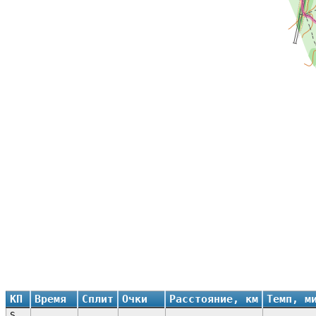
КП
Время
Сплит
Очки
Расстояние, км
Темп, м
S