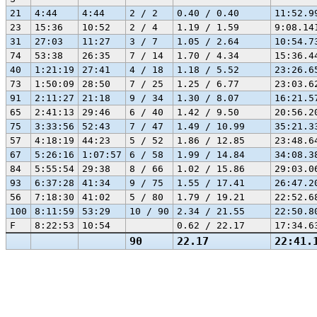
21
4:44
4:44
2 / 2
0.40 / 0.40
11:52.9
23
15:36
10:52
2 / 4
1.19 / 1.59
9:08.14
31
27:03
11:27
3 / 7
1.05 / 2.64
10:54.7
74
53:38
26:35
7 / 14
1.70 / 4.34
15:36.4
40
1:21:19
27:41
4 / 18
1.18 / 5.52
23:26.6
73
1:50:09
28:50
7 / 25
1.25 / 6.77
23:03.6
91
2:11:27
21:18
9 / 34
1.30 / 8.07
16:21.5
65
2:41:13
29:46
6 / 40
1.42 / 9.50
20:56.2
75
3:33:56
52:43
7 / 47
1.49 / 10.99
35:21.3
57
4:18:19
44:23
5 / 52
1.86 / 12.85
23:48.6
67
5:26:16
1:07:57
6 / 58
1.99 / 14.84
34:08.3
84
5:55:54
29:38
8 / 66
1.02 / 15.86
29:03.0
93
6:37:28
41:34
9 / 75
1.55 / 17.41
26:47.2
56
7:18:30
41:02
5 / 80
1.79 / 19.21
22:52.6
100
8:11:59
53:29
10 / 90
2.34 / 21.55
22:50.8
F
8:22:53
10:54
0.62 / 22.17
17:34.6
90
22.17
22:41.