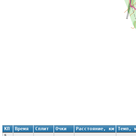
КП
Время
Сплит
Очки
Расстояние, км
Темп, 
S