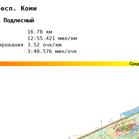
респ. Коми
 Подлесный
16.78 км
12:55.421 мин/км
ирования
3.52 очк/км
3:40.576 мин/очк
Сре