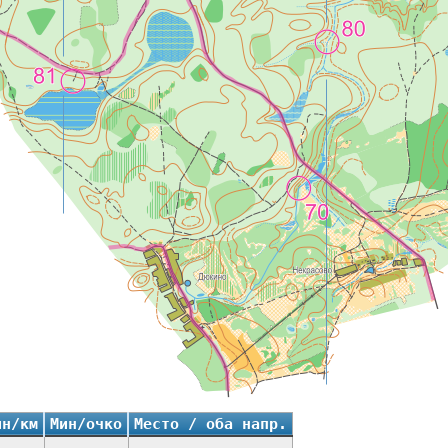
ин/км
Мин/очко
Место / оба напр.