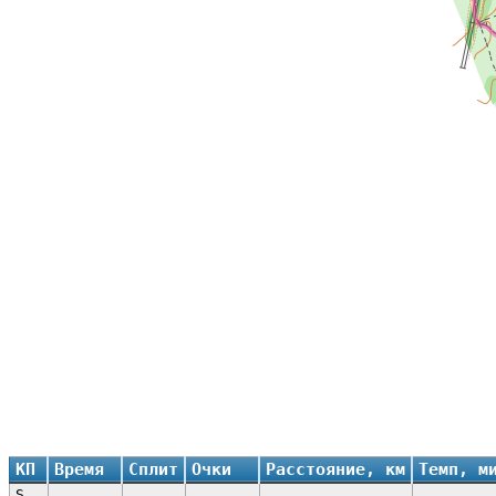
КП
Время
Сплит
Очки
Расстояние, км
Темп, м
S