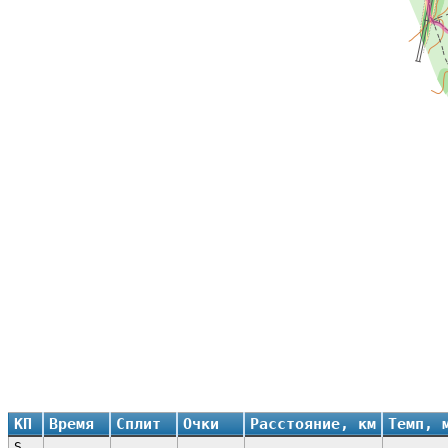
КП
Время
Сплит
Очки
Расстояние, км
Темп, 
S