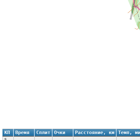
КП
Время
Сплит
Очки
Расстояние, км
Темп, м
S