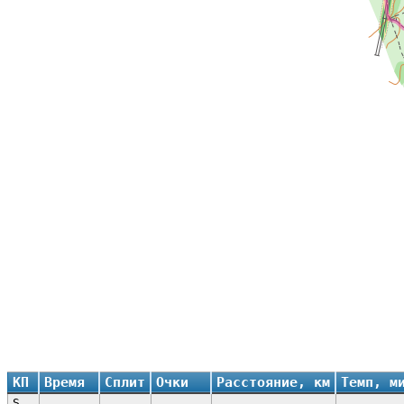
КП
Время
Сплит
Очки
Расстояние, км
Темп, м
S