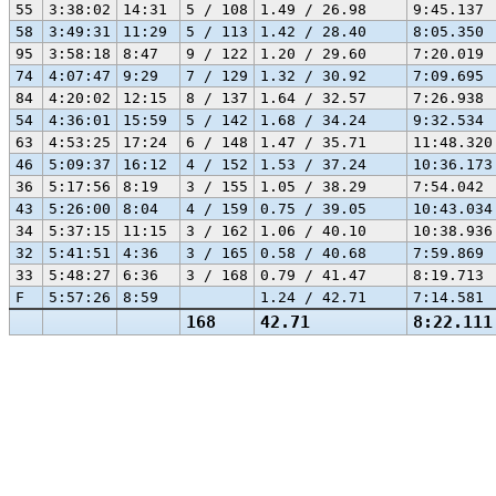
55
3:38:02
14:31
5 / 108
1.49 / 26.98
9:45.137
58
3:49:31
11:29
5 / 113
1.42 / 28.40
8:05.350
95
3:58:18
8:47
9 / 122
1.20 / 29.60
7:20.019
74
4:07:47
9:29
7 / 129
1.32 / 30.92
7:09.695
84
4:20:02
12:15
8 / 137
1.64 / 32.57
7:26.938
54
4:36:01
15:59
5 / 142
1.68 / 34.24
9:32.534
63
4:53:25
17:24
6 / 148
1.47 / 35.71
11:48.320
46
5:09:37
16:12
4 / 152
1.53 / 37.24
10:36.173
36
5:17:56
8:19
3 / 155
1.05 / 38.29
7:54.042
43
5:26:00
8:04
4 / 159
0.75 / 39.05
10:43.034
34
5:37:15
11:15
3 / 162
1.06 / 40.10
10:38.936
32
5:41:51
4:36
3 / 165
0.58 / 40.68
7:59.869
33
5:48:27
6:36
3 / 168
0.79 / 41.47
8:19.713
F
5:57:26
8:59
1.24 / 42.71
7:14.581
168
42.71
8:22.111