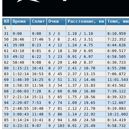
КП
Время
Сплит
Очки
Расстояние, км
Темп, ми
S
31
9:00
9:00
3 / 3
1.10 / 1.10
8:10.959
50
26:46
17:46
5 / 8
2.41 / 3.51
7:22.352
41
35:09
8:23
4 / 12
1.24 / 4.75
6:44.626
61
43:10
8:01
6 / 18
1.30 / 6.05
6:09.517
53
49:32
6:22
5 / 23
0.91 / 6.97
6:58.505
62
58:40
9:08
6 / 29
1.40 / 8.37
6:30.723
80
1:15:21
16:41
8 / 37
2.41 / 10.78
6:55.298
83
1:32:14
16:53
8 / 45
2.37 / 13.15
7:06.872
69
1:46:39
14:25
6 / 51
1.31 / 14.46
11:01.543
38
1:58:35
11:56
3 / 54
1.37 / 15.83
8:43.562
68
2:06:03
7:28
6 / 60
0.98 / 16.80
7:39.122
57
2:21:14
15:11
5 / 65
1.75 / 18.56
8:39.323
94
2:29:07
7:53
9 / 74
1.09 / 19.65
7:12.667
75
2:48:55
19:48
7 / 81
2.12 / 21.78
9:19.083
59
3:00:43
11:48
5 / 86
1.14 / 22.92
10:21.002
85
3:14:24
13:41
8 / 94
1.66 / 24.58
8:14.419
92
3:23:31
9:07
9 / 103
0.91 / 25.49
9:58.732