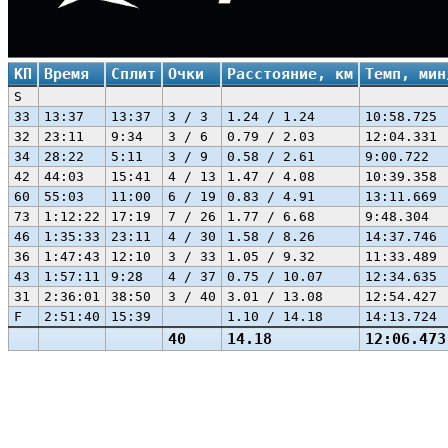
КП
Время
Сплит
Очки
Расстояние, км
Темп, мин
S
33
13:37
13:37
3 / 3
1.24 / 1.24
10:58.725
32
23:11
9:34
3 / 6
0.79 / 2.03
12:04.331
34
28:22
5:11
3 / 9
0.58 / 2.61
9:00.722
42
44:03
15:41
4 / 13
1.47 / 4.08
10:39.358
60
55:03
11:00
6 / 19
0.83 / 4.91
13:11.669
73
1:12:22
17:19
7 / 26
1.77 / 6.68
9:48.304
46
1:35:33
23:11
4 / 30
1.58 / 8.26
14:37.746
36
1:47:43
12:10
3 / 33
1.05 / 9.32
11:33.489
43
1:57:11
9:28
4 / 37
0.75 / 10.07
12:34.635
31
2:36:01
38:50
3 / 40
3.01 / 13.08
12:54.427
F
2:51:40
15:39
1.10 / 14.18
14:13.724
40
14.18
12:06.473