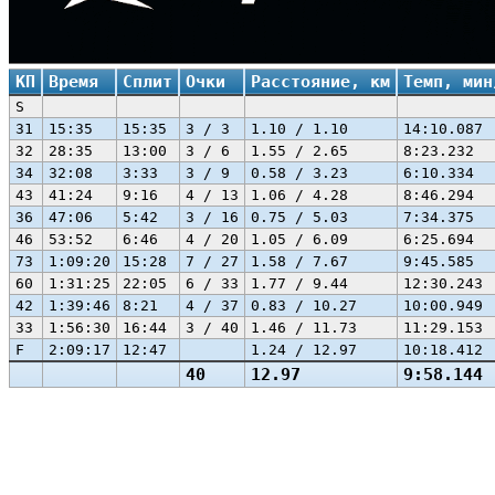
КП
Время
Сплит
Очки
Расстояние, км
Темп, мин
S
31
15:35
15:35
3 / 3
1.10 / 1.10
14:10.087
32
28:35
13:00
3 / 6
1.55 / 2.65
8:23.232
34
32:08
3:33
3 / 9
0.58 / 3.23
6:10.334
43
41:24
9:16
4 / 13
1.06 / 4.28
8:46.294
36
47:06
5:42
3 / 16
0.75 / 5.03
7:34.375
46
53:52
6:46
4 / 20
1.05 / 6.09
6:25.694
73
1:09:20
15:28
7 / 27
1.58 / 7.67
9:45.585
60
1:31:25
22:05
6 / 33
1.77 / 9.44
12:30.243
42
1:39:46
8:21
4 / 37
0.83 / 10.27
10:00.949
33
1:56:30
16:44
3 / 40
1.46 / 11.73
11:29.153
F
2:09:17
12:47
1.24 / 12.97
10:18.412
40
12.97
9:58.144