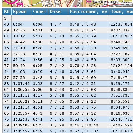
КП
Время
Сплит
Очки
Расстояние, км
Темп, ми
S
40
6:04
6:04
4 / 4
0.48 / 0.48
12:33.054
49
12:35
6:31
4 / 8
0.76 / 1.24
8:37.332
61
18:12
5:37
6 / 14
0.55 / 1.79
10:14.967
66
24:42
6:30
6 / 20
0.75 / 2.54
8:40.748
76
31:10
6:28
7 / 27
0.66 / 3.20
9:45.699
42
37:28
6:18
4 / 31
0.85 / 4.04
7:27.167
41
41:24
3:56
4 / 35
0.46 / 4.50
8:33.309
77
50:49
9:25
7 / 42
0.76 / 5.26
12:22.134
44
54:08
3:19
4 / 46
0.34 / 5.61
9:40.943
37
57:56
3:48
3 / 49
0.49 / 6.09
7:48.474
88
1:01:49
3:53
8 / 57
0.42 / 6.51
9:19.171
64
1:06:55
5:06
6 / 63
0.57 / 7.08
8:58.889
56
1:11:12
4:17
5 / 68
0.55 / 7.62
7:51.385
74
1:16:23
5:11
7 / 75
0.59 / 8.22
8:45.551
79
1:21:14
4:51
7 / 82
0.53 / 8.75
9:04.970
65
1:25:57
4:43
6 / 88
0.57 / 9.32
8:16.030
75
1:32:38
6:41
7 / 95
0.63 / 9.95
10:40.771
39
1:39:03
6:25
3 / 98
0.46 / 10.40
14:02.596
57
1:45:52
6:49
5 / 103
0.67 / 11.07
10:14.612