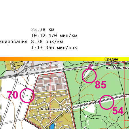
23.38 км
10:12.470 мин/км
анирования
8.38 очк/км
1:13.066 мин/очк
Средне