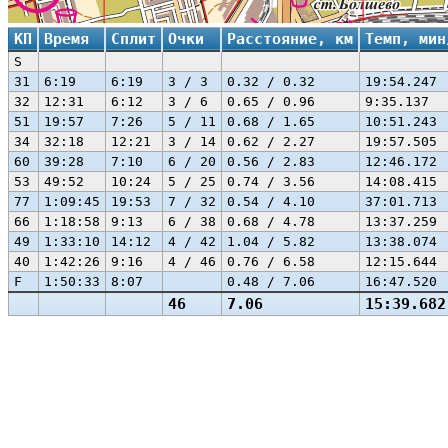
КП
Время
Сплит
Очки
Расстояние, км
Темп, мин
S
31
6:19
6:19
3 / 3
0.32 / 0.32
19:54.247
32
12:31
6:12
3 / 6
0.65 / 0.96
9:35.137
51
19:57
7:26
5 / 11
0.68 / 1.65
10:51.243
34
32:18
12:21
3 / 14
0.62 / 2.27
19:57.505
60
39:28
7:10
6 / 20
0.56 / 2.83
12:46.172
53
49:52
10:24
5 / 25
0.74 / 3.56
14:08.415
77
1:09:45
19:53
7 / 32
0.54 / 4.10
37:01.713
66
1:18:58
9:13
6 / 38
0.68 / 4.78
13:37.259
49
1:33:10
14:12
4 / 42
1.04 / 5.82
13:38.074
40
1:42:26
9:16
4 / 46
0.76 / 6.58
12:15.644
F
1:50:33
8:07
0.48 / 7.06
16:47.520
46
7.06
15:39.682