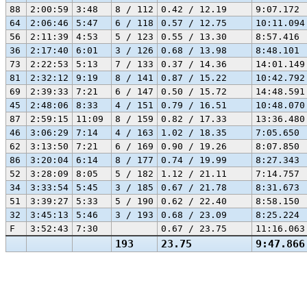
88
2:00:59
3:48
8 / 112
0.42 / 12.19
9:07.172
64
2:06:46
5:47
6 / 118
0.57 / 12.75
10:11.094
56
2:11:39
4:53
5 / 123
0.55 / 13.30
8:57.416
36
2:17:40
6:01
3 / 126
0.68 / 13.98
8:48.101
73
2:22:53
5:13
7 / 133
0.37 / 14.36
14:01.149
81
2:32:12
9:19
8 / 141
0.87 / 15.22
10:42.792
69
2:39:33
7:21
6 / 147
0.50 / 15.72
14:48.591
45
2:48:06
8:33
4 / 151
0.79 / 16.51
10:48.070
87
2:59:15
11:09
8 / 159
0.82 / 17.33
13:36.480
46
3:06:29
7:14
4 / 163
1.02 / 18.35
7:05.650
62
3:13:50
7:21
6 / 169
0.90 / 19.26
8:07.850
86
3:20:04
6:14
8 / 177
0.74 / 19.99
8:27.343
52
3:28:09
8:05
5 / 182
1.12 / 21.11
7:14.757
34
3:33:54
5:45
3 / 185
0.67 / 21.78
8:31.673
51
3:39:27
5:33
5 / 190
0.62 / 22.40
8:58.150
32
3:45:13
5:46
3 / 193
0.68 / 23.09
8:25.224
F
3:52:43
7:30
0.67 / 23.75
11:16.063
193
23.75
9:47.866