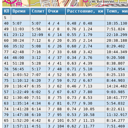
КП
Время
Сплит
Очки
Расстояние, км
Темп, ми
S
40
5:07
5:07
4 / 4
0.48 / 0.48
10:35.130
49
11:03
5:56
4 / 8
0.76 / 1.24
7:51.024
61
23:12
12:09
6 / 14
0.55 / 1.79
22:10.299
60
30:24
7:12
6 / 20
0.35 / 2.14
20:38.188
66
35:32
5:08
6 / 26
0.60 / 2.74
8:29.402
77
42:48
7:16
7 / 33
0.68 / 3.42
10:44.349
44
46:00
3:12
4 / 37
0.34 / 3.76
9:20.508
41
51:28
5:28
4 / 41
0.63 / 4.39
8:38.807
76
56:45
5:17
7 / 48
0.71 / 5.10
7:24.954
42
1:03:52
7:07
4 / 52
0.85 / 5.95
8:25.133
75
1:10:12
6:20
7 / 59
0.72 / 6.67
8:44.903
39
1:16:47
6:35
3 / 62
0.46 / 7.13
14:24.482
57
1:22:49
6:02
5 / 67
0.67 / 7.80
9:03.985
82
1:30:40
7:51
8 / 75
0.73 / 8.53
10:41.777
63
1:35:14
4:34
6 / 81
0.77 / 9.30
5:54.032
74
1:41:28
6:14
7 / 88
0.74 / 10.05
8:22.611
79
1:47:38
6:10
7 / 95
0.53 / 10.58
11:32.917
65
1:52:20
4:42
6 / 101
0.57 / 11.15
8:14.277
37
1:57:11
4:51
3 / 104
0.62 / 11.77
7:51.469