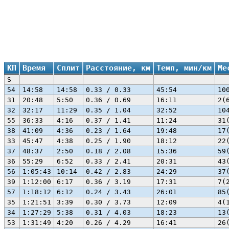
КП
Время
Сплит
Расстояние, км
Темп, мин/км
Ме
S
54
14:58
14:58
0.33 / 0.33
45:54
10
31
20:48
5:50
0.36 / 0.69
16:11
2(
32
32:17
11:29
0.35 / 1.04
32:52
10
55
36:33
4:16
0.37 / 1.41
11:24
31
38
41:09
4:36
0.23 / 1.64
19:48
17
33
45:47
4:38
0.25 / 1.90
18:12
22
37
48:37
2:50
0.18 / 2.08
15:36
59
36
55:29
6:52
0.33 / 2.41
20:31
43
56
1:05:43
10:14
0.42 / 2.83
24:29
37
39
1:12:00
6:17
0.36 / 3.19
17:31
7(
57
1:18:12
6:12
0.24 / 3.43
26:01
85
35
1:21:51
3:39
0.30 / 3.73
12:09
4(
34
1:27:29
5:38
0.31 / 4.03
18:23
13
53
1:31:49
4:20
0.26 / 4.29
16:41
26