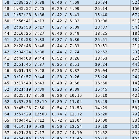
58
1:38:27
6:38
0.40 / 4.69
16:34
52
48
1:45:52
7:25
0.29 / 4.99
25:14
15
49
1:52:28
6:36
0.42 / 5.41
15:40
67
60
1:56:41
4:13
0.42 / 5.82
10:06
51
50
2:02:58
6:17
0.27 / 6.09
23:37
54
44
2:10:25
7:27
0.40 / 6.49
18:25
18
61
2:19:58
9:33
0.37 / 6.86
25:51
48
43
2:28:46
8:48
0.44 / 7.31
19:51
21
42
2:34:24
5:38
0.44 / 7.74
12:52
23
41
2:44:08
9:44
0.52 / 8.26
18:53
22
40
2:51:45
7:37
0.25 / 8.51
30:24
44
46
3:01:13
9:28
0.36 / 8.87
26:04
67
47
3:10:57
9:44
0.38 / 9.26
25:24
24
45
3:17:40
6:43
0.40 / 9.66
16:50
14
52
3:21:19
3:39
0.23 / 9.89
15:45
16
51
3:25:17
3:58
0.26 / 10.15
15:10
42
62
3:37:36
12:19
0.89 / 11.04
13:49
1(
63
3:45:26
7:50
0.54 / 11.58
14:29
58
64
3:57:29
12:03
0.74 / 12.32
16:20
79
65
4:04:41
7:12
0.72 / 13.04
10:00
33
68
4:14:19
9:38
0.50 / 13.54
19:10
50
67
4:21:36
7:17
0.57 / 14.10
12:52
33
66
4:26:58
5:22
0.50 / 14.60
10:49
52