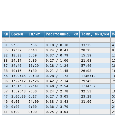
КП
Время
Сплит
Расстояние, км
Темп, мин/км
М
S
31
5:56
5:56
0.18 / 0.18
33:25
4
55
12:39
6:43
0.24 / 0.41
28:25
9
32
18:38
5:59
0.37 / 0.79
15:59
1
33
24:17
5:39
0.27 / 1.06
21:03
1
37
34:46
10:29
0.18 / 1.24
57:46
1
38
40:16
5:30
0.21 / 1.45
26:03
1
56
1:09:46
29:30
0.28 / 1.73
1:46:12
1
36
1:22:12
12:26
0.42 / 2.14
29:45
7
39
1:51:53
29:41
0.40 / 2.54
1:14:52
1
57
1:59:43
7:50
0.24 / 2.78
32:53
1
47
2:06:00
6:17
0.27 / 3.05
23:29
5
46
0:00
54:00
0.38 / 3.43
31:06
1
40
0:00
0:00
0.36 / 3.79
2
41
0:00
0:00
0.25 / 4.04
2