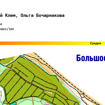
й Клем, Ольга Бочарникова
м
мин/км
Средне