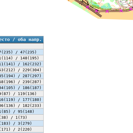
есто / оба напр.
7(235) / 47(235)
1(114) / 148(195)
11(141) / 162(232)
53(212) / 229(304)
85(194) / 287(297)
68(196) / 239(287)
04(105) / 186(187)
9(87) / 119(136)
16(119) / 177(180)
06(136) / 182(233)
1(85) / 95(148)
(38) / 1(73)
(183) / 3(279)
(171) / 2(220)