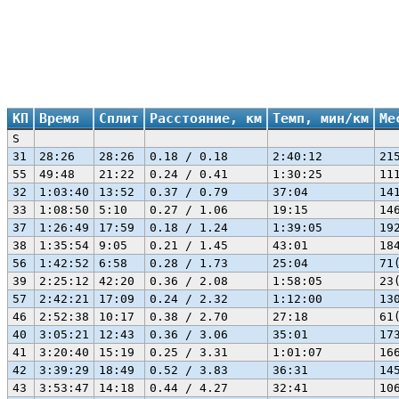
КП
Время
Сплит
Расстояние, км
Темп, мин/км
Ме
S
31
28:26
28:26
0.18 / 0.18
2:40:12
21
55
49:48
21:22
0.24 / 0.41
1:30:25
11
32
1:03:40
13:52
0.37 / 0.79
37:04
14
33
1:08:50
5:10
0.27 / 1.06
19:15
14
37
1:26:49
17:59
0.18 / 1.24
1:39:05
19
38
1:35:54
9:05
0.21 / 1.45
43:01
18
56
1:42:52
6:58
0.28 / 1.73
25:04
71
39
2:25:12
42:20
0.36 / 2.08
1:58:05
23
57
2:42:21
17:09
0.24 / 2.32
1:12:00
13
46
2:52:38
10:17
0.38 / 2.70
27:18
61
40
3:05:21
12:43
0.36 / 3.06
35:01
17
41
3:20:40
15:19
0.25 / 3.31
1:01:07
16
42
3:39:29
18:49
0.52 / 3.83
36:31
14
43
3:53:47
14:18
0.44 / 4.27
32:41
10