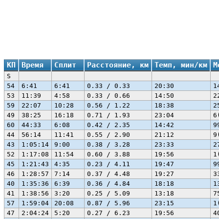
КП
Время
Сплит
Расстояние, км
Темп, мин/км
М
S
54
6:41
6:41
0.33 / 0.33
20:30
1
53
11:39
4:58
0.33 / 0.66
14:50
2
59
22:07
10:28
0.56 / 1.22
18:38
2
49
38:25
16:18
0.71 / 1.93
23:04
6
60
44:33
6:08
0.42 / 2.35
14:42
9
44
56:14
11:41
0.55 / 2.90
21:12
9
43
1:05:14
9:00
0.38 / 3.28
23:33
2
52
1:17:08
11:54
0.60 / 3.88
19:56
1
45
1:21:43
4:35
0.23 / 4.11
19:47
9
46
1:28:57
7:14
0.37 / 4.48
19:27
3
40
1:35:36
6:39
0.36 / 4.84
18:18
1
41
1:38:56
3:20
0.25 / 5.09
13:18
7
57
1:59:04
20:08
0.87 / 5.96
23:15
1
47
2:04:24
5:20
0.27 / 6.23
19:56
4