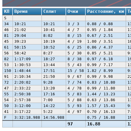
КП
Время
Сплит
Очки
Расстояние, км
Т
S
34
10:21
10:21
3 / 3
0.88 / 0.88
1
46
21:02
10:41
4 / 7
0.95 / 1.84
1
81
29:04
8:02
8 / 15
0.67 / 2.51
1
45
39:23
10:19
4 / 19
1.00 / 3.51
1
61
50:15
10:52
6 / 25
0.86 / 4.37
1
56
58:42
8:27
5 / 30
0.85 / 5.21
9
82
1:17:09
18:27
8 / 38
0.97 / 6.18
1
53
1:30:53
13:44
5 / 43
0.99 / 7.17
1
150
1:48:44
17:51
15 / 58
1.82 / 8.99
9
91
2:10:34
21:50
9 / 67
0.99 / 9.98
2
72
2:20:02
9:28
7 / 74
0.83 / 10.80
1
47
2:33:22
13:20
4 / 78
0.99 / 11.80
1
55
2:50:38
17:16
5 / 83
1.44 / 13.23
1
54
2:57:38
7:00
5 / 88
0.63 / 13.86
1
50
3:12:00
14:22
5 / 93
1.57 / 15.43
9
41
3:17:22
5:22
4 / 97
0.70 / 16.13
7
F
3:32:18.988
14:56.988
0.75 / 16.88
1
97
16.88
1