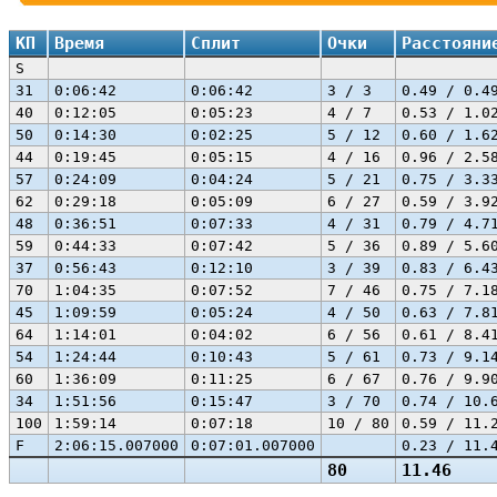
КП
Время
Сплит
Очки
Расстояни
S
31
0:06:42
0:06:42
3 / 3
0.49 / 0.4
40
0:12:05
0:05:23
4 / 7
0.53 / 1.0
50
0:14:30
0:02:25
5 / 12
0.60 / 1.6
44
0:19:45
0:05:15
4 / 16
0.96 / 2.5
57
0:24:09
0:04:24
5 / 21
0.75 / 3.3
62
0:29:18
0:05:09
6 / 27
0.59 / 3.9
48
0:36:51
0:07:33
4 / 31
0.79 / 4.7
59
0:44:33
0:07:42
5 / 36
0.89 / 5.6
37
0:56:43
0:12:10
3 / 39
0.83 / 6.4
70
1:04:35
0:07:52
7 / 46
0.75 / 7.1
45
1:09:59
0:05:24
4 / 50
0.63 / 7.8
64
1:14:01
0:04:02
6 / 56
0.61 / 8.4
54
1:24:44
0:10:43
5 / 61
0.73 / 9.1
60
1:36:09
0:11:25
6 / 67
0.76 / 9.9
34
1:51:56
0:15:47
3 / 70
0.74 / 10.
100
1:59:14
0:07:18
10 / 80
0.59 / 11.
F
2:06:15.007000
0:07:01.007000
0.23 / 11.
80
11.46