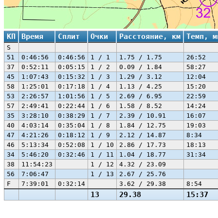
КП
Время
Сплит
Очки
Расстояние, км
Темп, м
S
51
0:46:56
0:46:56
1 / 1
1.75 / 1.75
26:52
37
0:52:11
0:05:15
1 / 2
0.09 / 1.84
58:27
45
1:07:43
0:15:32
1 / 3
1.29 / 3.12
12:04
58
1:25:01
0:17:18
1 / 4
1.13 / 4.25
15:20
53
2:26:57
1:01:56
1 / 5
2.69 / 6.95
22:59
57
2:49:41
0:22:44
1 / 6
1.58 / 8.52
14:24
35
3:28:10
0:38:29
1 / 7
2.39 / 10.91
16:07
40
4:03:14
0:35:04
1 / 8
1.84 / 12.75
19:03
47
4:21:26
0:18:12
1 / 9
2.12 / 14.87
8:34
46
5:13:34
0:52:08
1 / 10
2.86 / 17.73
18:13
34
5:46:20
0:32:46
1 / 11
1.04 / 18.77
31:34
38
11:54:23
1 / 12
4.32 / 23.09
56
7:06:47
1 / 13
2.67 / 25.76
F
7:39:01
0:32:14
3.62 / 29.38
8:54
13
29.38
15:37