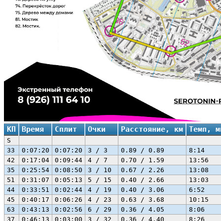
КП
Время
Сплит
Очки
Расстояние, км
Темп, м
S
33
0:07:20
0:07:20
3 / 3
0.89 / 0.89
8:14
42
0:17:04
0:09:44
4 / 7
0.70 / 1.59
13:56
35
0:25:54
0:08:50
3 / 10
0.67 / 2.26
13:08
51
0:31:07
0:05:13
5 / 15
0.40 / 2.66
13:03
44
0:33:51
0:02:44
4 / 19
0.40 / 3.06
6:52
45
0:40:17
0:06:26
4 / 23
0.63 / 3.68
10:15
63
0:43:13
0:02:56
6 / 29
0.36 / 4.05
8:06
37
0:46:13
0:03:00
3 / 32
0.36 / 4.40
8:26