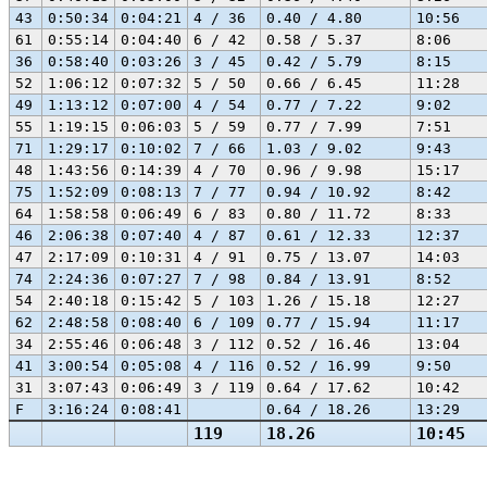
43
0:50:34
0:04:21
4 / 36
0.40 / 4.80
10:56
61
0:55:14
0:04:40
6 / 42
0.58 / 5.37
8:06
36
0:58:40
0:03:26
3 / 45
0.42 / 5.79
8:15
52
1:06:12
0:07:32
5 / 50
0.66 / 6.45
11:28
49
1:13:12
0:07:00
4 / 54
0.77 / 7.22
9:02
55
1:19:15
0:06:03
5 / 59
0.77 / 7.99
7:51
71
1:29:17
0:10:02
7 / 66
1.03 / 9.02
9:43
48
1:43:56
0:14:39
4 / 70
0.96 / 9.98
15:17
75
1:52:09
0:08:13
7 / 77
0.94 / 10.92
8:42
64
1:58:58
0:06:49
6 / 83
0.80 / 11.72
8:33
46
2:06:38
0:07:40
4 / 87
0.61 / 12.33
12:37
47
2:17:09
0:10:31
4 / 91
0.75 / 13.07
14:03
74
2:24:36
0:07:27
7 / 98
0.84 / 13.91
8:52
54
2:40:18
0:15:42
5 / 103
1.26 / 15.18
12:27
62
2:48:58
0:08:40
6 / 109
0.77 / 15.94
11:17
34
2:55:46
0:06:48
3 / 112
0.52 / 16.46
13:04
41
3:00:54
0:05:08
4 / 116
0.52 / 16.99
9:50
31
3:07:43
0:06:49
3 / 119
0.64 / 17.62
10:42
F
3:16:24
0:08:41
0.64 / 18.26
13:29
119
18.26
10:45