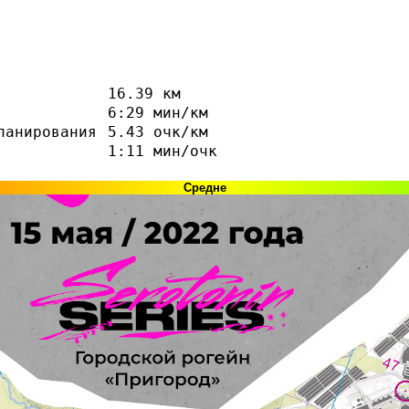
16.39 км
6:29 мин/км
ланирования
5.43 очк/км
1:11 мин/очк
Средне