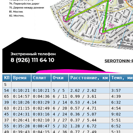
КП
Время
Сплит
Очки
Расстояние, км
Темп, ми
S
54
0:10:21
0:10:21
5 / 5
2.62 / 2.62
3:57
65
0:14:57
0:04:36
6 / 11
0.99 / 3.61
4:39
39
0:18:26
0:03:29
3 / 14
0.53 / 4.14
6:32
63
0:21:15
0:02:49
6 / 20
0.57 / 4.71
4:54
45
0:24:31
0:03:16
4 / 24
0.36 / 5.07
9:02
37
0:26:41
0:02:10
3 / 27
0.37 / 5.44
5:51
55
0:35:28
0:08:47
5 / 32
1.28 / 6.72
6:52
49
0:39:43
0:04:15
4 / 36
0.77 / 7.49
5:31