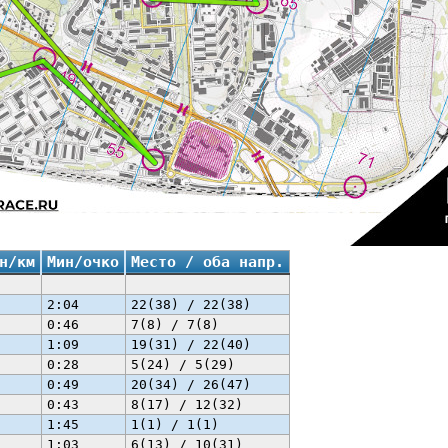
н/км
Мин/очко
Место / оба напр.
2:04
22(38) / 22(38)
0:46
7(8) / 7(8)
1:09
19(31) / 22(40)
0:28
5(24) / 5(29)
0:49
20(34) / 26(47)
0:43
8(17) / 12(32)
1:45
1(1) / 1(1)
1:03
6(13) / 10(31)