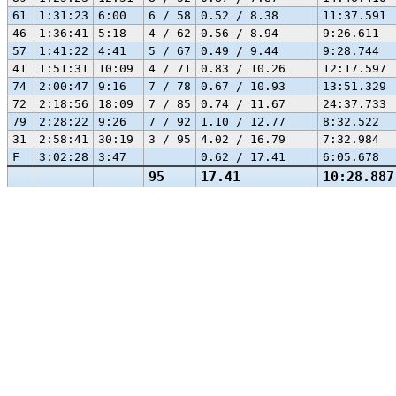
61
1:31:23
6:00
6 / 58
0.52 / 8.38
11:37.591
46
1:36:41
5:18
4 / 62
0.56 / 8.94
9:26.611
57
1:41:22
4:41
5 / 67
0.49 / 9.44
9:28.744
41
1:51:31
10:09
4 / 71
0.83 / 10.26
12:17.597
74
2:00:47
9:16
7 / 78
0.67 / 10.93
13:51.329
72
2:18:56
18:09
7 / 85
0.74 / 11.67
24:37.733
79
2:28:22
9:26
7 / 92
1.10 / 12.77
8:32.522
31
2:58:41
30:19
3 / 95
4.02 / 16.79
7:32.984
F
3:02:28
3:47
0.62 / 17.41
6:05.678
95
17.41
10:28.887