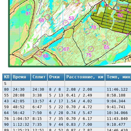
КП
Время
Сплит
Очки
Расстояние, км
Темп, мин
S
80
24:30
24:30
8 / 8
2.08 / 2.08
11:46.122
55
28:08
3:38
5 / 13
0.41 / 2.49
8:58.108
43
42:05
13:57
4 / 17
1.54 / 4.02
9:04.344
59
48:52
6:47
5 / 22
0.70 / 4.72
9:41.741
64
56:42
7:50
6 / 28
0.74 / 5.47
10:34.066
76
1:04:57
8:15
7 / 35
0.70 / 6.17
11:43.840
90
1:12:32
7:35
9 / 44
0.83 / 7.00
9:10.477
89
1:25:23
12:51
8 / 52
0.87 / 7.87
14:46.410