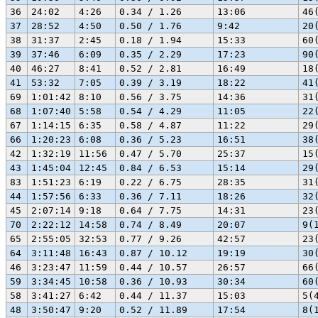
36
24:02
4:26
0.34 / 1.26
13:06
46
37
28:52
4:50
0.50 / 1.76
9:42
20
38
31:37
2:45
0.18 / 1.94
15:33
60
39
37:46
6:09
0.35 / 2.29
17:23
90
40
46:27
8:41
0.52 / 2.81
16:49
18
41
53:32
7:05
0.39 / 3.19
18:22
41
69
1:01:42
8:10
0.56 / 3.75
14:36
31
68
1:07:40
5:58
0.54 / 4.29
11:05
22
67
1:14:15
6:35
0.58 / 4.87
11:22
29
66
1:20:23
6:08
0.36 / 5.23
16:51
38
42
1:32:19
11:56
0.47 / 5.70
25:37
15
43
1:45:04
12:45
0.84 / 6.53
15:14
29
83
1:51:23
6:19
0.22 / 6.75
28:35
31
44
1:57:56
6:33
0.36 / 7.11
18:26
32
45
2:07:14
9:18
0.64 / 7.75
14:31
23
70
2:22:12
14:58
0.74 / 8.49
20:07
9(
65
2:55:05
32:53
0.77 / 9.26
42:57
23
64
3:11:48
16:43
0.87 / 10.12
19:19
30
46
3:23:47
11:59
0.44 / 10.57
26:57
66
59
3:34:45
10:58
0.36 / 10.93
30:34
60
58
3:41:27
6:42
0.44 / 11.37
15:03
5(
48
3:50:47
9:20
0.52 / 11.89
17:54
8(