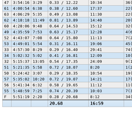
47
3:54:16
3:29
0.33 / 12.22
10:34
36
61
4:00:54
6:38
0.38 / 12.60
17:37
22
63
4:06:29
5:35
0.49 / 13.08
11:30
22
62
4:18:18
11:49
0.81 / 13.89
14:40
20
60
4:28:06
9:48
0.64 / 14.53
15:12
32
49
4:35:59
7:53
0.63 / 15.17
12:28
4(
52
4:43:07
7:08
0.64 / 15.80
11:13
7(
53
4:49:01
5:54
0.31 / 16.11
19:06
45
33
4:57:30
8:29
0.29 / 16.40
29:41
74
34
5:02:32
5:02
0.41 / 16.81
12:09
10
32
5:15:37
13:05
0.54 / 17.35
24:09
9(
51
5:21:35
5:58
0.72 / 18.07
8:20
1(
50
5:24:42
3:07
0.29 / 18.35
10:54
19
57
5:35:02
10:20
0.72 / 19.07
14:21
17
56
5:41:34
6:32
0.58 / 19.65
11:12
11
55
5:48:59
7:25
0.74 / 20.39
10:03
7(
F
5:51:19
2:20
0.28 / 20.68
8:12
34
20.68
16:59