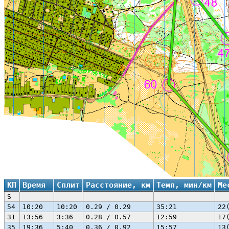
КП
Время
Сплит
Расстояние, км
Темп, мин/км
Ме
S
54
10:20
10:20
0.29 / 0.29
35:21
22
31
13:56
3:36
0.28 / 0.57
12:59
17
35
19:36
5:40
0.36 / 0.92
15:57
13