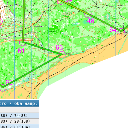
сто / оба напр.
(88) / 74(88)
(83) / 28(158)
(96) / 81(184)