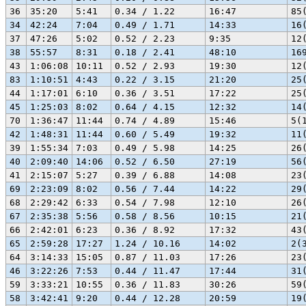
36
35:20
5:41
0.34 / 1.22
16:47
85
34
42:24
7:04
0.49 / 1.71
14:33
16
37
47:26
5:02
0.52 / 2.23
9:35
12
38
55:57
8:31
0.18 / 2.41
48:10
16
43
1:06:08
10:11
0.52 / 2.93
19:30
12
83
1:10:51
4:43
0.22 / 3.15
21:20
25
44
1:17:01
6:10
0.36 / 3.51
17:22
25
45
1:25:03
8:02
0.64 / 4.15
12:32
14
70
1:36:47
11:44
0.74 / 4.89
15:46
5(
42
1:48:31
11:44
0.60 / 5.49
19:32
11
39
1:55:34
7:03
0.49 / 5.98
14:25
26
40
2:09:40
14:06
0.52 / 6.50
27:19
56
41
2:15:07
5:27
0.39 / 6.88
14:08
23
69
2:23:09
8:02
0.56 / 7.44
14:22
29
68
2:29:42
6:33
0.54 / 7.98
12:10
26
67
2:35:38
5:56
0.58 / 8.56
10:15
21
66
2:42:01
6:23
0.36 / 8.92
17:32
43
65
2:59:28
17:27
1.24 / 10.16
14:02
2(
64
3:14:33
15:05
0.87 / 11.03
17:26
23
46
3:22:26
7:53
0.44 / 11.47
17:44
31
59
3:33:21
10:55
0.36 / 11.83
30:26
59
58
3:42:41
9:20
0.44 / 12.28
20:59
19