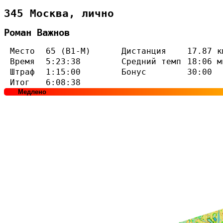
345 Москва, лично
Роман Важнов
Место
65 (В1-М)
Дистанция
17.87 к
Время
5:23:38
Средний темп
18:06 м
Штраф
1:15:00
Бонус
30:00
Итог
6:08:38
Медлено