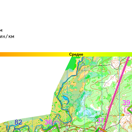
м
ин/км
Средне