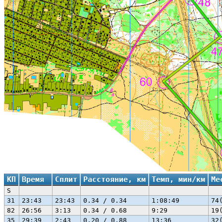
КП
Время
Сплит
Расстояние, км
Темп, мин/км
Ме
S
31
23:43
23:43
0.34 / 0.34
1:08:49
74
82
26:56
3:13
0.34 / 0.68
9:29
19
35
29:39
2:43
0.20 / 0.88
13:36
32