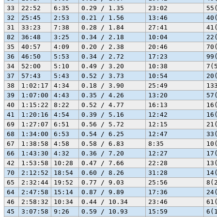
33
22:52
6:35
0.29 / 1.35
23:02
55
32
25:45
2:53
0.21 / 1.56
13:46
40
31
33:23
7:38
0.28 / 1.84
27:41
41
82
36:48
3:25
0.34 / 2.18
10:04
22
35
40:57
4:09
0.20 / 2.38
20:46
70
36
46:50
5:53
0.34 / 2.72
17:23
99
34
52:00
5:10
0.49 / 3.20
10:38
7(
37
57:43
5:43
0.52 / 3.73
10:54
20
38
1:02:17
4:34
0.18 / 3.90
25:49
13
39
1:07:00
4:43
0.35 / 4.26
13:20
57
40
1:15:22
8:22
0.52 / 4.77
16:13
16
41
1:20:16
4:54
0.39 / 5.16
12:42
16
69
1:27:07
6:51
0.56 / 5.72
12:15
21
68
1:34:00
6:53
0.54 / 6.25
12:47
33
67
1:38:58
4:58
0.58 / 6.83
8:35
10
66
1:43:30
4:32
0.36 / 7.20
12:27
17
42
1:53:58
10:28
0.47 / 7.66
22:28
13
70
2:12:52
18:54
0.60 / 8.26
31:28
14
65
2:32:44
19:52
0.77 / 9.03
25:56
8(
64
2:47:58
15:14
0.87 / 9.89
17:36
24
46
2:58:32
10:34
0.44 / 10.34
23:46
61
45
3:07:58
9:26
0.59 / 10.93
15:59
6(