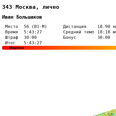
343 Москва, лично
Иван Большаков
Место
56 (В1-М)
Дистанция
18.90 к
Время
5:43:27
Средний темп
18:10 м
Штраф
30:00
Бонус
30:00
Итог
5:43:27
Медлено