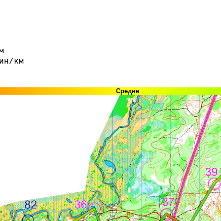
м
ин/км
Средне