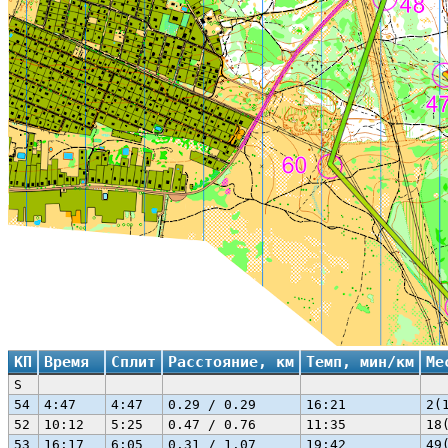
КП
Время
Сплит
Расстояние, км
Темп, мин/км
Ме
S
54
4:47
4:47
0.29 / 0.29
16:21
2(
52
10:12
5:25
0.47 / 0.76
11:35
18
53
16:17
6:05
0.31 / 1.07
19:42
49