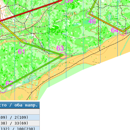
сто / оба напр.
109) / 2(109)
(38) / 33(69)
(132) / 100(230)