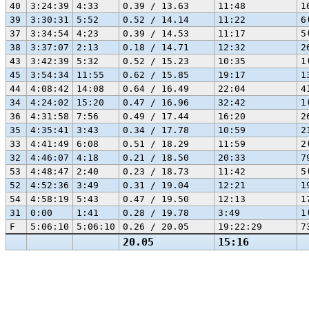
40
3:24:39
4:33
0.39 / 13.63
11:48
1
39
3:30:31
5:52
0.52 / 14.14
11:22
6
37
3:34:54
4:23
0.39 / 14.53
11:17
5
38
3:37:07
2:13
0.18 / 14.71
12:32
2
43
3:42:39
5:32
0.52 / 15.23
10:35
1
45
3:54:34
11:55
0.62 / 15.85
19:17
1
44
4:08:42
14:08
0.64 / 16.49
22:04
4
34
4:24:02
15:20
0.47 / 16.96
32:42
1
36
4:31:58
7:56
0.49 / 17.44
16:20
2
35
4:35:41
3:43
0.34 / 17.78
10:59
2
33
4:41:49
6:08
0.51 / 18.29
11:59
2
32
4:46:07
4:18
0.21 / 18.50
20:33
7
53
4:48:47
2:40
0.23 / 18.73
11:42
5
52
4:52:36
3:49
0.31 / 19.04
12:21
1
54
4:58:19
5:43
0.47 / 19.50
12:13
1
31
0:00
1:41
0.28 / 19.78
3:49
1
F
5:06:10
5:06:10
0.26 / 20.05
19:22:29
7
20.05
15:16