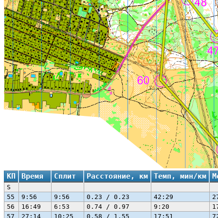
КП
Время
Сплит
Расстояние, км
Темп, мин/км
М
S
55
9:56
9:56
0.23 / 0.23
42:29
2
56
16:49
6:53
0.74 / 0.97
9:20
1
57
27:14
10:25
0.58 / 1.55
17:51
7