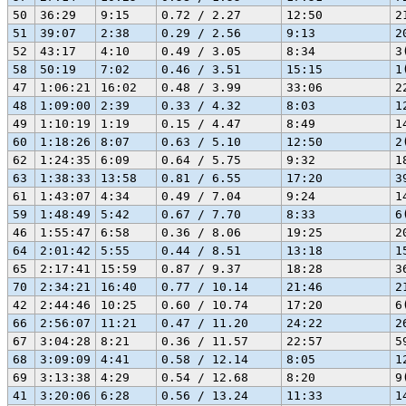
50
36:29
9:15
0.72 / 2.27
12:50
2
51
39:07
2:38
0.29 / 2.56
9:13
2
52
43:17
4:10
0.49 / 3.05
8:34
3
58
50:19
7:02
0.46 / 3.51
15:15
1
47
1:06:21
16:02
0.48 / 3.99
33:06
2
48
1:09:00
2:39
0.33 / 4.32
8:03
1
49
1:10:19
1:19
0.15 / 4.47
8:49
1
60
1:18:26
8:07
0.63 / 5.10
12:50
2
62
1:24:35
6:09
0.64 / 5.75
9:32
1
63
1:38:33
13:58
0.81 / 6.55
17:20
3
61
1:43:07
4:34
0.49 / 7.04
9:24
1
59
1:48:49
5:42
0.67 / 7.70
8:33
6
46
1:55:47
6:58
0.36 / 8.06
19:25
2
64
2:01:42
5:55
0.44 / 8.51
13:18
1
65
2:17:41
15:59
0.87 / 9.37
18:28
3
70
2:34:21
16:40
0.77 / 10.14
21:46
2
42
2:44:46
10:25
0.60 / 10.74
17:20
6
66
2:56:07
11:21
0.47 / 11.20
24:22
2
67
3:04:28
8:21
0.36 / 11.57
22:57
5
68
3:09:09
4:41
0.58 / 12.14
8:05
1
69
3:13:38
4:29
0.54 / 12.68
8:20
9
41
3:20:06
6:28
0.56 / 13.24
11:33
1