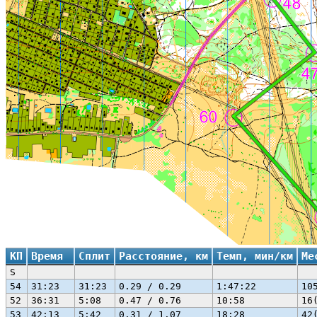
КП
Время
Сплит
Расстояние, км
Темп, мин/км
Ме
S
54
31:23
31:23
0.29 / 0.29
1:47:22
10
52
36:31
5:08
0.47 / 0.76
10:58
16
53
42:13
5:42
0.31 / 1.07
18:28
42