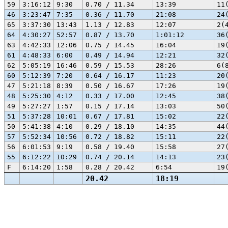
59
3:16:12
9:30
0.70 / 11.34
13:39
11
46
3:23:47
7:35
0.36 / 11.70
21:08
24
65
3:37:30
13:43
1.13 / 12.83
12:07
2(
64
4:30:27
52:57
0.87 / 13.70
1:01:12
36
63
4:42:33
12:06
0.75 / 14.45
16:04
19
61
4:48:33
6:00
0.49 / 14.94
12:21
32
62
5:05:19
16:46
0.59 / 15.53
28:26
6(
60
5:12:39
7:20
0.64 / 16.17
11:23
20
47
5:21:18
8:39
0.50 / 16.67
17:26
19
48
5:25:30
4:12
0.33 / 17.00
12:45
38
49
5:27:27
1:57
0.15 / 17.14
13:03
50
51
5:37:28
10:01
0.67 / 17.81
15:02
22
50
5:41:38
4:10
0.29 / 18.10
14:35
44
57
5:52:34
10:56
0.72 / 18.82
15:11
22
56
6:01:53
9:19
0.58 / 19.40
15:58
27
55
6:12:22
10:29
0.74 / 20.14
14:13
23
F
6:14:20
1:58
0.28 / 20.42
6:54
19
20.42
18:19