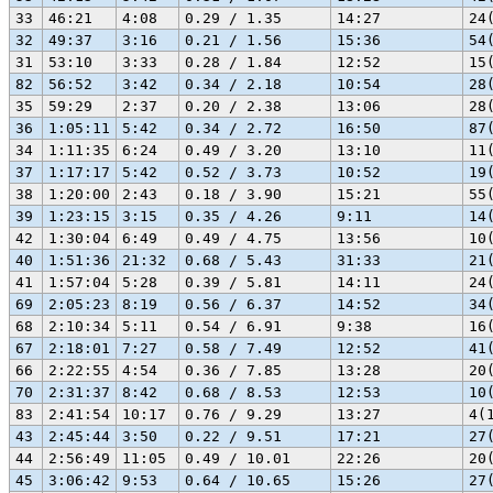
33
46:21
4:08
0.29 / 1.35
14:27
24
32
49:37
3:16
0.21 / 1.56
15:36
54
31
53:10
3:33
0.28 / 1.84
12:52
15
82
56:52
3:42
0.34 / 2.18
10:54
28
35
59:29
2:37
0.20 / 2.38
13:06
28
36
1:05:11
5:42
0.34 / 2.72
16:50
87
34
1:11:35
6:24
0.49 / 3.20
13:10
11
37
1:17:17
5:42
0.52 / 3.73
10:52
19
38
1:20:00
2:43
0.18 / 3.90
15:21
55
39
1:23:15
3:15
0.35 / 4.26
9:11
14
42
1:30:04
6:49
0.49 / 4.75
13:56
10
40
1:51:36
21:32
0.68 / 5.43
31:33
21
41
1:57:04
5:28
0.39 / 5.81
14:11
24
69
2:05:23
8:19
0.56 / 6.37
14:52
34
68
2:10:34
5:11
0.54 / 6.91
9:38
16
67
2:18:01
7:27
0.58 / 7.49
12:52
41
66
2:22:55
4:54
0.36 / 7.85
13:28
20
70
2:31:37
8:42
0.68 / 8.53
12:53
10
83
2:41:54
10:17
0.76 / 9.29
13:27
4(
43
2:45:44
3:50
0.22 / 9.51
17:21
27
44
2:56:49
11:05
0.49 / 10.01
22:26
20
45
3:06:42
9:53
0.64 / 10.65
15:26
27